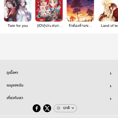
Twin for you
|IDV|ประสบกา
รักต้องห้ามของ
Land 
รณ์ป่วนๆ
สองเรา
ดูเนื้อหา
เมนูของฉัน
เกี่ยวกับเรา
ปกติ