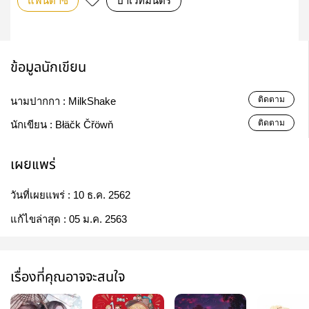
แฟนตาซี
ป่าเวทมนตร์
ข้อมูลนักเขียน
ติดตาม
นามปากกา :
MilkShake
ติดตาม
นักเขียน :
Błäčk Čřöwň
เผยแพร่
วันที่เผยแพร่ :
10 ธ.ค. 2562
แก้ไขล่าสุด :
05 ม.ค. 2563
เรื่องที่คุณอาจจะสนใจ