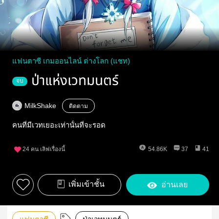
แฟนตาซี เกมออนไลน์ ต่างโลก (แชท)
ป่าแห่งเวทมนตร์
จบ
MilkShake
ติดตาม
คนที่มีเวทเยอะเท่านั้นที่จะรอด
24
คน เลิฟเรื่องนี้
54.86K
37
41
เพิ่มเข้าชั้น
อ่านเลย