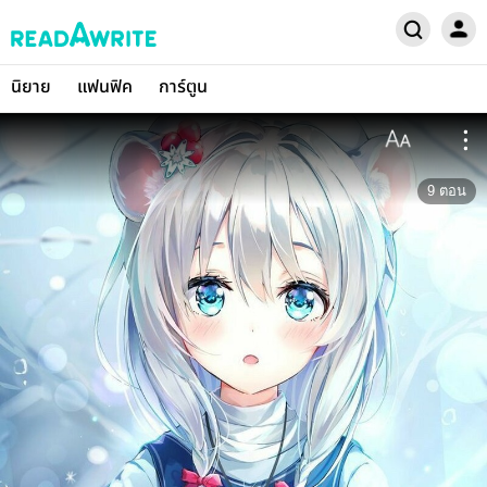
นิยาย
แฟนฟิค
การ์ตูน
9
ตอน