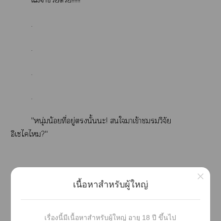
.
.
.
.
"หนุ่มน้อยที่อยู่นั้นะ! ใาเข้าวิจัย
อิเไไ?"
×
เนื้อหาสำหรับผู้ใหญ่
เค้าาเปิดเรื่องใหม่เาะว่าเรื่องเก่าลืมเนื้อเรื่องแล้วง่ะ
เรื่องนี้มีเนื้อหาสำหรับผู้ใหญ่ อายุ 18 ปี ขึ้นไป
แะๆ ครั้งนี้ะาาไม่ะ