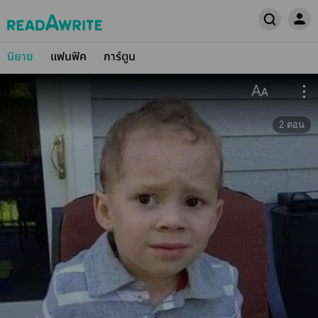
นิยาย
แฟนฟิค
การ์ตูน
2
ตอน