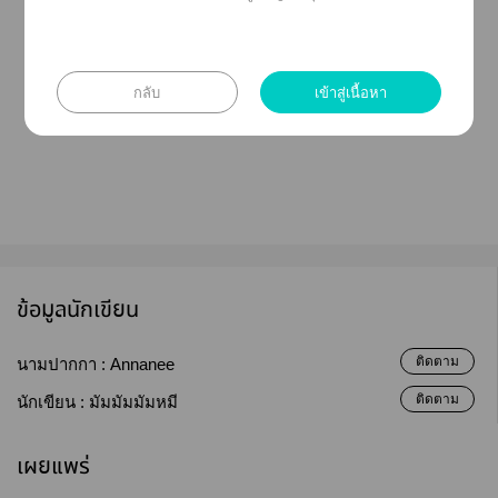
คำเตือน
กลับ
เข้าสู่เนื้อหา
เรื่องนี้ามีาใช้คำาา มีาล้อเลียนเล็กน้อย
ข้อมูลนักเขียน
ติดตาม
นามปากกา :
Annanee
ติดตาม
นักเขียน :
มัมมัมมัมหมี
เผยแพร่