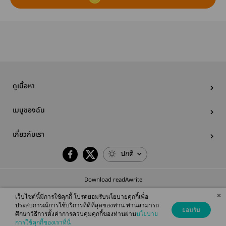
ดูเนื้อหา
เมนูของฉัน
เกี่ยวกับเรา
ปกติ
Download readAwrite
×
เว็บไซต์นี้มีการใช้คุกกี้ โปรดยอมรับนโยบายคุกกี้เพื่อ
ประสบการณ์การใช้บริการที่ดีที่สุดของท่าน ท่านสามารถ
ยอมรับ
ศึกษาวิธีการตั้งค่าการควบคุมคุกกี้ของท่านผ่าน
นโยบาย
© 2026 readAwrite.com by MEB Corporation Public Company Limited
การใช้คุกกี้ของเราที่นี่
This site is protected by reCAPTCHA and the Google
Privacy Policy
and
Terms of Service
apply.