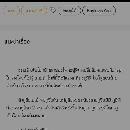
ตลก
แฟนตาซี
ทะลุมิติ
Boylove/Yaoi
แนะนำเรื่อง
เาแล้วเต้นโย้ายาะโอยู่ดีๆ ลื่นล้มก็าอยู่
ใร่างใก็ไม่รู้ แทำไมที่นี้ถึงมีแต่คนที่ทะลุมิติ ไม่ก็ตุยย้าย
ร่างก็า ก็ะาา นี้มันอิหยังะนิ แท้
ตัวกูชื่อเบเบ้ พ่อกูชื่อสัน แม่กูชื่อะา น้องากูชื่อบีบี กูมีพี่
น้องกูด้วย 2  แล้วมันเกิดอิหยังขึ้นกับกูะ กูาอยู่ที่ไ กู
เป็นใ อิเบเบ้า
แม่จ๋าช่วยด้วย!!!!!!