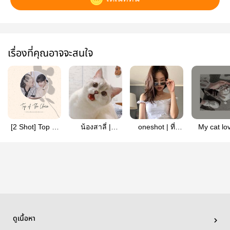
เรื่องที่คุณอาจจะสนใจ
[2 Shot] Top of
น้องสาลี่ |
oneshot | ที่
My cat lo
The Chain |
Jenlisa
ปรึกษาอิเบ๊บ
you | Jenli
JENLISA
(jenlisa)
ดูเนื้อหา