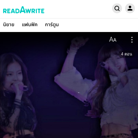
นิยาย
แฟนฟิค
การ์ตูน
4
ตอน