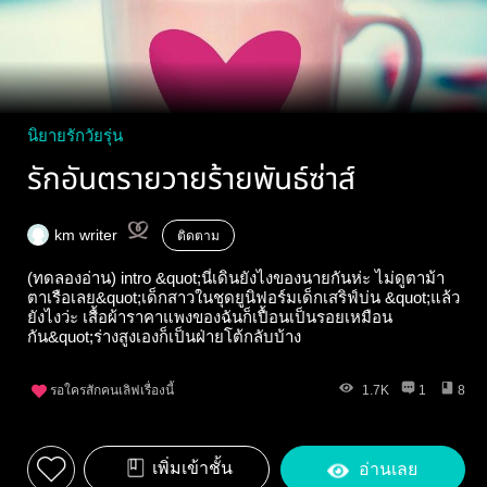
นิยายรักวัยรุ่น
รักอันตรายวายร้ายพันธ์ซ่าส์
km writer
ติดตาม
(ทดลองอ่าน) intro &quot;นี่เดินยังไงของนายกันห่ะ ไม่ดูตาม้า
ตาเรือเลย&quot;เด็กสาวในชุดยูนิฟอร์มเด็กเสริฟ์บ่น &quot;แล้ว
ยังไงว่ะ เสื้อผ้าราคาแพงของฉันก็เปื้อนเป็นรอยเหมือน
กัน&quot;ร่างสูงเองก็เป็นฝ่ายโต้กลับบ้าง
รอใครสักคนเลิฟเรื่องนี้
1.7K
1
8
เพิ่มเข้าชั้น
อ่านเลย