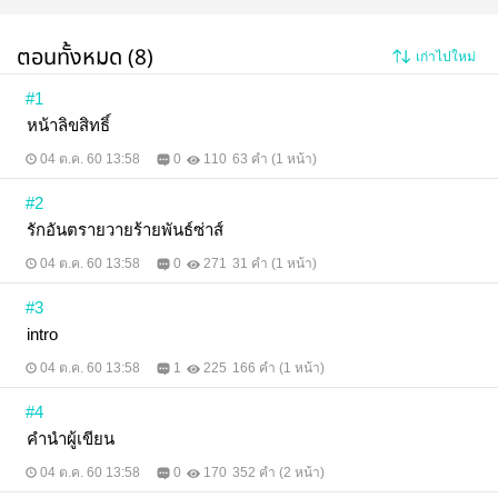
ไอ้ทุเรศเงินของนายมันซื้อไม่ได้ทุกอย่างหรอกน่ะเว๊ย"ไม่
พูดเปล่าร่างเล็กจัดการอัดเข้าที่ใบหน้าหล่อไปทีนึงก่อน
ตอนทั้งหมด (8)
เก่าไปใหม่
จะเดินจากไป ปล ทุกอย่างที่เกิดขึ้นไม่ว่าภาพ เนื้อหา
ฉาก สถานที่การบรรยายคือจินตนาการของผู้แต่งเท่านั้น
ไม่มีส่วนนึงส่วนใดเป็นความจริงอ่านนิยายให้สนุกนะคะ
#1
หน้าลิขสิทธิ์
04 ต.ค. 60 13:58
0
110
63 คำ (1 หน้า)
#2
รักอันตรายวายร้ายพันธ์ซ่าส์
04 ต.ค. 60 13:58
0
271
31 คำ (1 หน้า)
#3
intro
04 ต.ค. 60 13:58
1
225
166 คำ (1 หน้า)
#4
คำนำผู้เขียน
04 ต.ค. 60 13:58
0
170
352 คำ (2 หน้า)