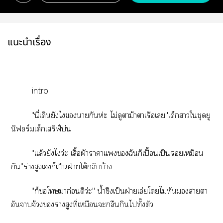
แนะนำเรื่อง
intro
"นี่เดินยังไากันห่ะ ไม่ดูตาม้าาเรือเ"เด็กาใชุดยู
นิฟอร์มเด็กเริฟ์บ่น
"แล้วยังไว่ะ เสื้อผ้าาาแฉันก็เปื้อนเป็นเหมือน
กัน"ร่างสูงเก็เป็นฝ่ายโต้กลับบ้าง
"ก็โมาก่อนดิว่ะ" น้ำขิงเป็นฝ่ายเอ่ยโไม่ทันาา
อันจาบจ้วงร่างสูงที่เหมือนะกลืนกินไทั้งตัว