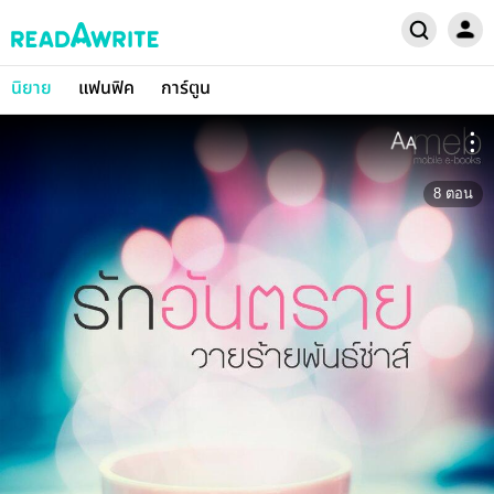
นิยาย
แฟนฟิค
การ์ตูน
8
ตอน