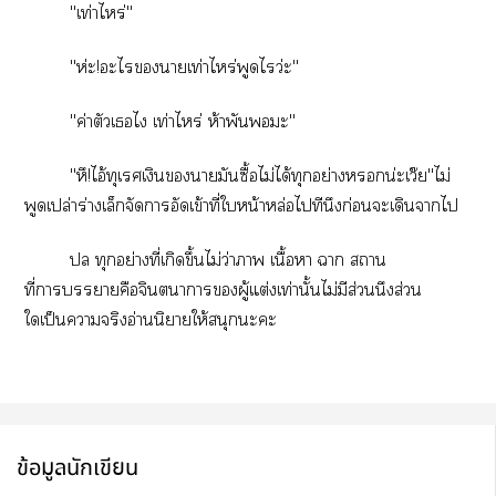
"เท่าไหร่"
"ห่ะ!ะไาเท่าไหร่พูดไว่ะ"
"ค่าตัวเไ เท่าไหร่ ห้าพันะ"
"หึ!ไอ้ทุเรศเงินามันซื้อไม่ได้ทุกอย่างน่ะเว๊ย"ไม่
พูดเปล่าร่างเล็กจัดาอัดเข้าที่ใหน้าหล่อไทีนึงก่อนะเดินาไ
ปล ทุกอย่างที่เกิดขึ้นไม่ว่าา เนื้อา า สถาน
ที่าาคือจินตนาการผู้แต่งเท่านั้นไม่มีส่วนนึงส่วน
ใเป็นาจริงอ่านนิยายให้สนุกะะ
ข้อมูลนักเขียน