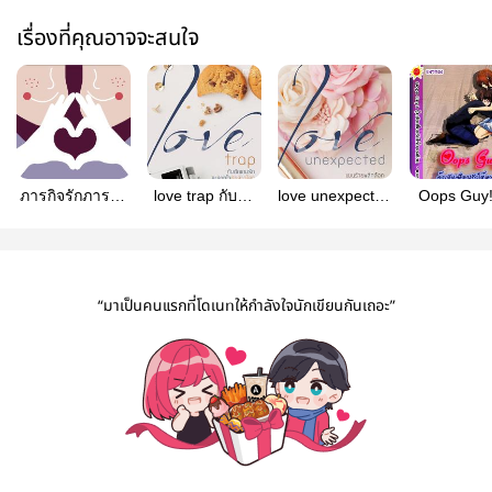
เรื่องที่คุณอาจจะสนใจ
ภารกิจรักภารกิจ
love trap กับดัก
love unexpected
Oops Guy! 
เรียน
เกมรักละลายใจ
แผนร้ายพลิกล็อค
ยัยเพื่อนรัก
ยัยสาวโสด
กับนายสุภาพบุรุษ
ลงล็อก
มาดเซอร์
“มาเป็นคนแรกที่โดเนทให้กำลังใจนักเขียนกันเถอะ”