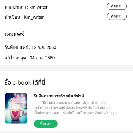
ติดตาม
นามปากกา :
km writer
ติดตาม
นักเขียน :
Km_writer
เผยแพร่
วันที่เผยแพร่ :
12 ก.ค. 2560
แก้ไขล่าสุด :
04 ต.ค. 2560
ซื้อ e-book ได้ที่นี่
รักอันตรายวายร้ายพันธ์ซ่าส์
intro "นี่เดินยังไงของนายกันห่ะ ไม่ดูตาม้าตาเรือ
เลย"เด็กสาวในชุดยูนิฟอร์มเด็กเสริฟ์บ่น "แล้วยังไงว่ะ
เสื้อผ้าราคาแพงของฉันก็เปื้อนเป็นรอยเหมือนกัน"ร่างสูง
เองก็เป็นฝ่ายโต้กลับบ้าง "ก็ขอโทษมาก่อนดิว่ะ" น้ำขิง
เป็นฝ่ายเอ่ยโดยไม่ทันมองสายตาอันจาบจ้วงของร่างสูง
ซื้อเลย
ที่เหมือนจะกลืนกินไปทั้งตัว "เท่าไหร่" "ห่ะ!อะไรของนาย
เท่าไหร่พูดไรว่ะ" "ค่าตัวเธอไง เท่าไหร่ ห้าพันพอมะ" "หึ!