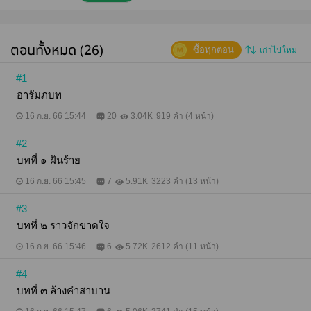
ให้ตนเองได้ จู่ ๆ ก็มีแสงสว่างวาบพาดผ่านศีรษะเป็นทาง
ยาว พร้อมกับเสียงกัมปนาทกึกก้องดังไปทั่ว
บริเวณ เปรี้ยง! เรือนกายสูงโปร่งสะดุ้งจนสุดตัวก่อนจัก
เงยหน้าขึ้นมองด้านบน แลสิ่งที่เห็นก็คือเมฆฝนดำทะมึน
ตอนทั้งหมด (26)
ซื้อทุกตอน
เก่าไปใหม่
พร้อมกับลมที่พัดกรรโชกส่งเสียงอื้ออึง "ช่วยข้าด้วย"ครา
นี้คล้ายกับว่าเสียงนั่นดังอยู่มิไกล พ่อเทียนสอดส่าย
สายตามองแล้วตะโกนออกไปว่า "อยู่ที่ใดกันเล่า ข้ามอง
#1
สิ่งใดมิเห็น" แต่ทว่าหาได้มีผู้ใดตอบกลับมาไม่ มีเพียง
อารัมภบท
เสียงลมพัดยอดไผ่ดังหวีดหวิวฟังคล้ายคนร่ำไห้ "ข้าอยู่
กงนี้ ข้าเจ็บ ข้าทรมานเหลือเกิน พาข้าออกไปทีเถิดหนา"
16 ก.ย. 66 15:44
20
3.04K
919 คำ (4 หน้า)
พ่อเทียนผินใบหน้าไปตามคำว่า 'กงนี้' ทันที ทันใด
นั่นเอง เบื้องหน้าก็ปรากฏต้นไม้ใหญ่ยืนทะมึนท่ามกลาง
#2
พายุที่กำลังตั้งเค้า หลังจากเพ็งพินิจอยู่ชั่วอึดใจก็พบว่ามี
เงาร่างของผู้ใดสักคนนั่งคุดคู้อยู่ใต้โคนต้นไม้ เมื่อเห็น
บทที่ ๑ ฝันร้าย
เช่นนั้นจึงรองถามไปว่า "ไปทำกระไรกงนั้นเล่าพ่อคูณ
ฟ้าใหม่ฝนใหม่มิควรหลบใต้ร่มไม้ใหญ่เช่นนี้หนา นั่นพ่อ
16 ก.ย. 66 15:45
7
5.91K
3223 คำ (13 หน้า)
บาดเจ็บหรืออย่างไร ไยจึงมิเดินออกมา" พ่อเทียน
ออกปากถามพร้อมเอ็ดไปในคราวเดียว ไม่รู้ว่าอีกฝ่ายกิน
#3
ดีหมีหัวใจเสือเข้าไปหรืออย่างไรจึงได้กล้าไปนั่งล่อฟ้า
บทที่ ๒ ราวจักขาดใจ
เช่นนั้น "ช่วยข้าออกไป!" น้ำเสียงแหบแห้งคล้ายออกคำ
สั่งอยู่ในทีดังแว่วมาพร้อมกับเสียงครืน ๆ วาจามิเข้าหูเอา
16 ก.ย. 66 15:46
6
5.72K
2612 คำ (11 หน้า)
เสียเลย พ่อเทียนชั่งใจอยู่ครู่หนึ่งก่อนที่จักพ่นลมหายใจ
ออกแรง ๆ เพราะเหนื่อยหน่ายกับความใจอ่อนของตนเอง
#4
ท่อนขาเพรียวในเกือกผ้าย่ำไปกับเศษไม้ดังกรอบแกรบ
หมายใจจักเข้าไปช่วยเหลือชายผู้นั้น ขืนชักช้าได้ฟ้าผ่า
บทที่ ๓ ล้างคำสาบาน
ตายกันพอดี เปรี้ยง! แต่ทว่ายังไม่ทันได้ไปถึงโคนต้นไม้
ฟ้าเจ้ากรรมก็ดันผ่าซ้ำลงมาอีก คราวนี้ใกล้เสียจนหูดับ