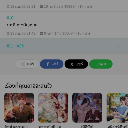
กับกระตุกเกร็งอย่างรุนแรงหลังจากนั้นก็แน่นิ่งไป
18 ก.ย. 66 23:21
10
3.52K
4089 คำ (17 หน้า)
เหตุการณ์ตรงหน้าเกิดขึ้นเพียงชั่วลมหายใจเข้าออกแต่
กลับยาวนานราวกับชั่วกัปชั่วกัลป์ ลมพายุพัดกรรโชกมา
หอบหนึ่งส่งผลให้ร่างที่ห้อยต่องแต่งตรงหน้าไหวเอนดัง
#10
เอี๊ยด! เอี๊ยด!! พ่อเทียนได้แต่เบิกตาค้างก่อนจักกรีดร้อง
บทที่ ๙ ขวัญหาย
ขึ้นมาอย่างสุดเสียง เมื่อเห็นว่าผู้ที่ถูกแขวนคออยู่ตรง
หน้าคือตนเอง!
23 ก.ย. 66 21:49
8
4.14K
3566 คำ (15 หน้า)
#11 - #26
แชร์
แชร์
แชร์
Line it
เรื่องที่คุณอาจจะสนใจ
[จบ] ตรวนอาสัญ
มายาปักษี | สนพ.
(มีอีบุ๊ก)
อคิราห์คืนจ