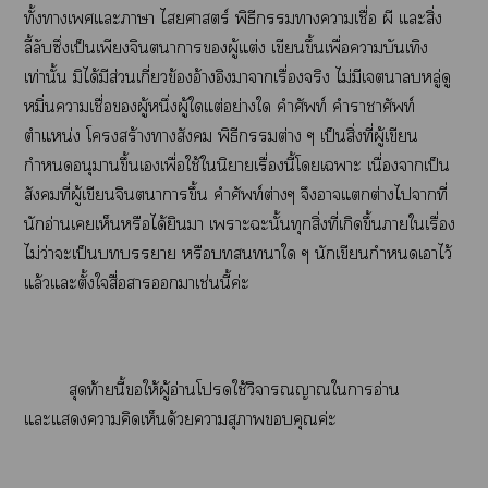
ทั้งาเแะาา ไสยศาสตร์ พิธีกราาเชื่อ ผี แะสิ่ง
ลี้ลับซึ่งเป็นเพียงจินตนาการผู้แต่ง เขียนขึ้นเพื่อาบันเทิง
เท่านั้น มิได้มีส่วนเกี่ยวข้องอ้างอิงาาเรื่องจริง ไม่มีเาลบหลู่ดู
หมิ่นาเชื่อผู้หนึ่งผู้ใแต่อย่างใ คำศัพท์ คำาาศัพท์
ตำแหน่ง โสร้างาสังคม พิธีกรต่าง ๆ เป็นสิ่งที่ผู้เขียน
กำหนดอนุมานขึ้นเเพื่อใช้ในิยายเรื่องนี้โเาะ เนื่องจากเป็น
สังคมที่ผู้เขียนจินตนาการขึ้น คำศัพท์ต่างๆ จึงาแต่างไาที่
นักอ่านเเห็นหรือได้ยินา เาะะนั้นทุกสิ่งที่เกิดขึ้นาใเรื่อง
ไม่ว่าะเป็นา หรือาใ ๆ นักเขียนกำหนดเาไว้
แล้วแะตั้งใสื่อาาเช่นนี้ค่ะ
สุดท้ายนี้ให้ผู้อ่านโใช้วิจารณญาณใาอ่าน
แะแาคิดเห็นด้วยาสุภาพคุณค่ะ