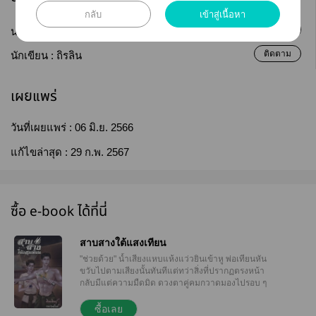
กลับ
เข้าสู่เนื้อหา
ติดตาม
นามปากกา :
ลิณญ์
ติดตาม
นักเขียน :
ถิรลิน
เผยแพร่
วันที่เผยแพร่ :
06 มิ.ย. 2566
แก้ไขล่าสุด :
29 ก.พ. 2567
ซื้อ e-book ได้ที่นี่
สาบสางใต้แสงเทียน
"ช่วยด้วย" น้ำเสียงแหบแห้งแว่วยินเข้าหู พ่อเทียนหัน
ขวับไปตามเสียงนั้นทันทีแต่ทว่าสิ่งที่ปรากฏตรงหน้า
กลับมีแต่ความมืดมิด ดวงตาคู่คมกวาดมองไปรอบ ๆ
บริเวณ ที่นี่คือที่ไหนตนมาอยู่ที่นี่ได้อย่างไร นั่นคือสิ่งที่
ผุดขึ้นมาในห้วงคำนึงยังไม่ทันที่พ่อเทียนจักหาคำตอบ
ซื้อเลย