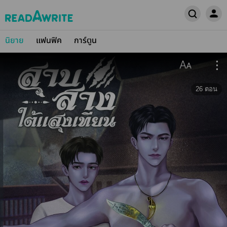
นิยาย
แฟนฟิค
การ์ตูน
26
ตอน