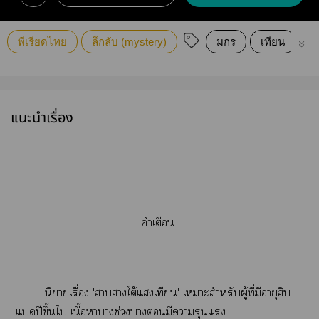
พีเรียดไทย
ลึกลับ (mystery)
มกร
เทียน
พ
แนะนำเรื่อง
คำเตือน
นิยายเรื่อง 'าาใต้แเทียน' เาะสำหรับผู้ที่มีอายุสิบ
แปีขึ้นไ เนื้อาางช่วงามีารุนแรง