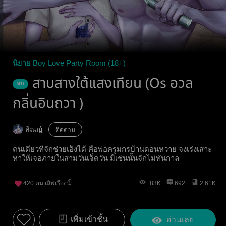
นิยาย Boy Love Party Room (18+)
สาบสางใต้แสงเทียน (Os อวล
จบ
กลิ่นอินถวา )
ลิณญ์
ติดตาม
คนเดียวที่จักช่วยเอ็งได้ คือพ่อครูมกรบ้านดอนหวาย จงเร่งเสาะ
หาให้เจอภายในสามวันเจ็ดวัน มิเช่นนั้นจักไม่ทันกาล
420
คน เลิฟเรื่องนี้
83K
692
2.61K
เพิ่มเข้าชั้น
อ่านเลย