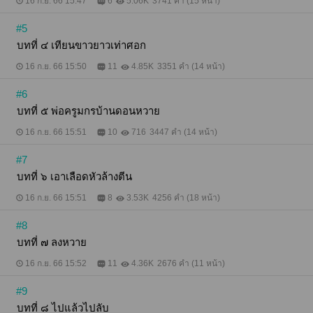
16 ก.ย. 66 15:47
6
5.06K
3741 คำ (15 หน้า)
รู้สึกร้อนวูบแสบหน้าเลยทีเดียว ฉับพลันดวงตาก็จับจ้อง
ไปยังผู้ที่ร้องขอความช่วยเหลือด้วยความเป็นห่วง แต่
#5
ทว่าสิ่งที่เห็นกลับทำเอาพ่อเทียนต้องเบิกตาค้าง ชายผู้
บทที่ ๔ เทียนขาวยาวเท่าศอก
นั้นกำลังถูกกระไรบางอย่างดึงกระชากจากด้านหลังจน
ล้มหงายไปกับโคนต้นไม้ เรือนกายผ่ายผอมดิ้นรนแลร้อง
16 ก.ย. 66 15:50
11
4.85K
3351 คำ (14 หน้า)
ตะโกนอย่างตื่นตระหนก ก่อนที่ร่างทั้งร่างจักลอยหวือขึ้น
ไปด้านบน "เหวย เหวย หยุดประเดี๋ยวนี้!" พ่อเทียนร้อง
#6
ตะโกนขึ้นสุดเสียงหมายพุ่งเข้าไปช่วยเหลือผู้ที่กำลังถูก
เชือกเส้นใหญ่ดึงรั้งลำคอ แต่ทว่าทำอย่างไรก็ไม่สามารถ
บทที่ ๕ พ่อครูมกรบ้านดอนหวาย
ขยับตัวได้เลย เมื่อก้มมองท่อนขาของตนเองกลับพบเรื่อง
ที่น่าตกตะลึงมากกว่าเดิม เพราะสิ่งที่ไต่ตามตัวอยู่ใน
16 ก.ย. 66 15:51
10
716
3447 คำ (14 หน้า)
เพลานี้คือมือคน จักเอ่ยว่ามือคนก็มิถูกนัก เพราะมีเพียง
มือมิมีตัวคน "อ๊าก ปล่อยกู!" พ่อเทียนดิ้นรนหนีออกจาก
#7
เงื้อมมือผีเหล่านั้นด้วยความตื่นตระหนก ไม่ว่าจักทำ
บทที่ ๖ เอาเลือดหัวล้างตีน
อย่างไรก็ไม่สามารถหลบหนีมันพ้น มันเพิ่มจำนวนขึ้น
อย่างรวดเร็ว จากหนึ่งคู่ก็เพิ่มเป็นสอง จากสองก็เพิ่มเป็น
16 ก.ย. 66 15:51
8
3.53K
4256 คำ (18 หน้า)
สี่ กลิ่นซากศพเหม็นเน่าลอยเข้าจมูกชวนคลื่นเหียนจน
แทบจักทนมิไหว พ่อเทียนทำได้เพียงสบัดตัวอย่างเอา
เป็นเอาตาย ทว่าร่างกายกลับไม่ขยับเลยแม้แต่น้อย จน
#8
ในที่สุดก็ถูกมือผีดึงรั้งจนหงายหลังล้มโครมลงไปกับพื้น
บทที่ ๗ ลงหวาย
สุดสายตาของพ่อเทียนปรากฏชายผู้นั้นกำลังดิ้นรนเอา
ตัวรอด เชือกเส้นใหญ่รัดพันรอบลำคอกำลังสูบเอาลม
16 ก.ย. 66 15:52
11
4.36K
2676 คำ (11 หน้า)
หายใจออกจากร่าง เจ้าตัวดิ้นพล่านด้วยความหวาดกลัว
แลทรมาน ในเพลานั้นนั่นเอง สายตาของพ่อเทียนก็
#9
ประสานเข้ากับดวงตาแดงก่ำที่กำลังเหลือกปริ้น "ชะ
บทที่ ๘ ไปแล้วไปลับ
ช่วยข้า ด้วย" ชายผู้นั้นเอ่ยขึ้นด้วยความทรมาน พร้อม