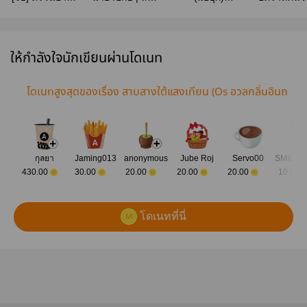
| สยองขวัญ
Facai Novels |
𝑴𝑼𝑻𝑬𝑳𝑼 #จีบ
{Omegavers
(สนพ.Rose
eBook
เธอไว้กันผี ss2
สนพ. Yous
publishing)
book
ให้กำลังใจนักเขียนผ่านโดเนท
โดเนทสูงสุดของเรื่อง สาบสางใต้แสงเทียน (Os อวลกลิ่นอินถ
วา )
กุลยา
Jaming013
anonymous
Jube Roj
Servo00
430.00
30.00
20.00
20.00
20.00
10.00
โดเนทที่นี่