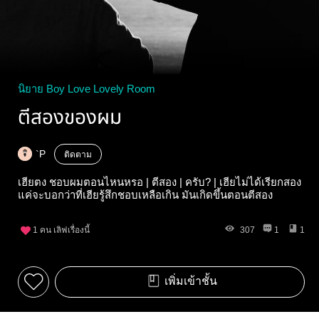
นิยาย Boy Love Lovely Room
ตีสองของผม
`P
ติดตาม
เฮียตง ชอบผมตอนไหนหรอ | ตีสอง | ครับ? | เฮียไม่ได้เรียกสอง
แค่จะบอกว่าที่เฮียรู้สึกชอบเหลือเกิน มันเกิดขึ้นตอนตีสอง
1
คน เลิฟเรื่องนี้
307
1
1
เพิ่มเข้าชั้น