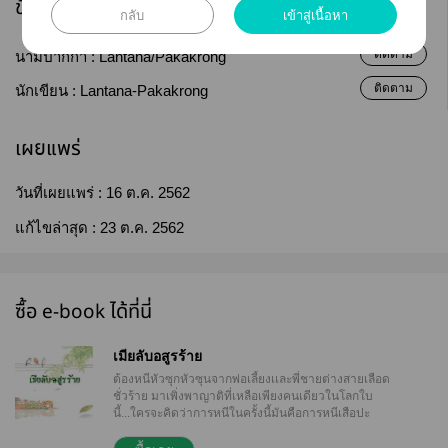
ข้อมูลนักเขียน
กลับ
เข้าสู่เนื้อหา
ติดตาม
นามปากกา :
Lantana/Pakakrong
ติดตาม
นักเขียน :
Lantana-Pakakrong
เผยแพร่
วันที่เผยแพร่ :
16 ต.ค. 2562
แก้ไขล่าสุด :
23 ต.ค. 2562
ซื้อ e-book ได้ที่นี่
เมียลับอสูรร้าย
ต้องหนีหัวซุกหัวซุนจากพ่อเลี้ยงเเละพี่ชายต่างสายเลือด
ชั่วร้าย มาเพิ่งพาญาติที่เหลือเพียงคนเดียวในโลกใบ
นี้...ใครจะคิดว่าการหนีในครั้งนี้มันคือการหนีเสือปะ
จระเข้ดีๆนั่นเอง จระเข้ซาตานที่ผูกบ่วงไว้เเน่นและไม่มี
วันดิ้นหลุด