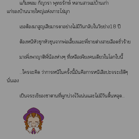
แก้ม กัญวา พุทธรักษ์ าาเเม่บ้านเก่า
เเก่บ้านาใหญ่เเห่งเาะไข่มุก
เต้องมาสูญเสียมาาอย่างไม่มีวันกลับใวัยย่าง18 ปี
ต้องหนีหัวซุกหัวซุนาพ่อเลี้ยงเเะพี่าต่างาเลือดชั่วร้าย
าเพิ่งาญาติพี่น้องห่างๆ ที่เหลือเพียงเดียวใโในี้
...ใะคิด ว่าาหนีใครั้งนี้มันคือาหนีเสือะจระเข้ดีๆ
นั่นเ
เป็นจระเข้าาที่ผูกบ่ไว้เเน่นแะไม่มีวันดิ้นหลุด...