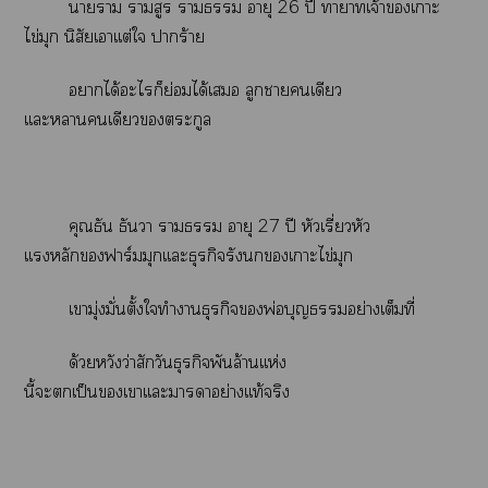
าา รามสูร า อายุ 26 ปี าาเจ้าเาะ
ไข่มุก นิสัยเาเเต่ใ าร้าย
าได้ะไก็ย่อมได้เ ลูกาเดียว
เเะาเดียวตระกูล
คุณธัน ธันวา า อายุ 27 ปี หัวเรี่ยวหัว
เเหลักฟาร์มมุกเเะธุรกิจรังเาะไข่มุก
เามุ่งมั่นตั้งใทำาธุรกิจพ่อบุญอย่างเต็มที่
ด้วยหวังว่าสักวันธุรกิจพันล้านเเห่ง
นี้ะเป็นเาเเะาาอย่างเเท้จริง