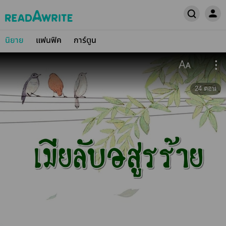
นิยาย
แฟนฟิค
การ์ตูน
24
ตอน