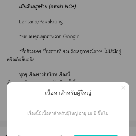
เมียลับอสูรร้าย (าม่า NC+)
Lantana/Pakakrong
*คุณทุกาา Google
*ชื่อตัวะ ชื่อสถานที่่ ถึงเหตุการณ์ต่างๆ ไม่ได้มีอยู่
หรือเกิดขึ้นจริง
ทุกๆ เรื่องาในิยายเรื่องนี้
เกิดาาจินตนาการนักเรียนทั้งสิ้น
×
เนื้อหาสำหรับผู้ใหญ่
*ห้ามคัด ตัดเเง เลียนเเบบทุรณีค่ะ
เรื่องนี้มีเนื้อหาสำหรับผู้ใหญ่ อายุ 18 ปี ขึ้นไป