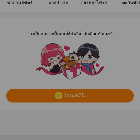
ซาตานลิขิตรัก
นางบำเรอ
อสูรหลงไฟ (จบ
ตะวันขังร
(จบ)
ซาตาน
บริบูรณ์)
“มาเป็นคนแรกที่โดเนทให้กำลังใจนักเขียนกันเถอะ”
โดเนทที่นี่