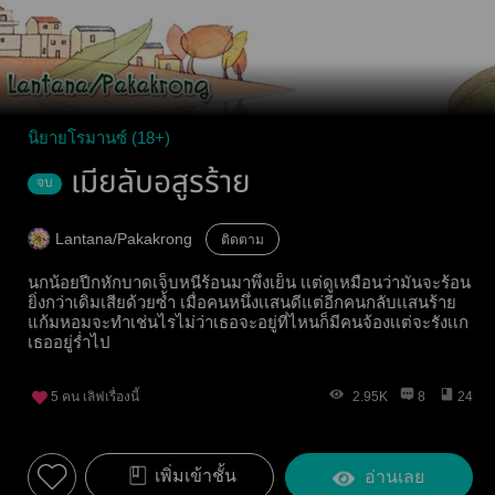
นิยายโรมานซ์ (18+)
เมียลับอสูรร้าย
จบ
Lantana/Pakakrong
ติดตาม
นกน้อยปีกหักบาดเจ็บหนีร้อนมาพึ่งเย็น เเต่ดูเหมือนว่ามันจะร้อน
ยิ่งกว่าเดิมเสียด้วยซ้ำ เมื่อคนหนึ่งเเสนดีแต่อีกคนกลับเเสนร้าย
แก้มหอมจะทำเช่นไรไม่ว่าเธอจะอยู่ที่ไหนก็มีคนจ้องเเต่จะรังเเก
เธออยู่ร่ำไป
5
คน เลิฟเรื่องนี้
2.95K
8
24
เพิ่มเข้าชั้น
อ่านเลย