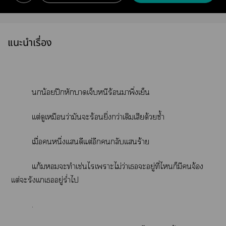
แนะนำเรื่อง
น้อยปีกหักาเจ็บหนีร้อนาพึ่งเย็น
เเต่ดูเหมือนว่ามันะร้อนยิ่งกว่าเดิมเสียด้วยซ้ำ
เมื่อหนึ่งเเดีแต่อีกกลับเเร้าย
แก้มะทำเช่นไเาะไม่ว่าเะอยู่ที่ไก็มีจ้อง
เเต่ะรังเเเอยู่ร่ำไป
.