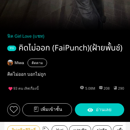
ฟิค Girl Love (แชท)
คิดไม่ออก (FaiPunch)(ฝ้ายพั้นช์)
จบ
Miwa
ติดตาม
คิดไม่ออก บอกไม่ถูก
93
คน เลิฟเรื่องนี้
5.08M
208
290
เพิ่มเข้าชั้น
อ่านเลย