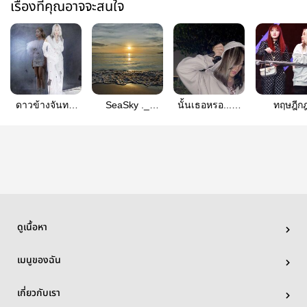
เรื่องที่คุณอาจจะสนใจ
ดาวข้างจันทร์/
SeaSky ._
นั้นเธอหรอ...ณ
ทฤษฎีก
ฝ้ายพั้นช์
FaiPunch
ภัทร /faipunch/
แรงดึงดูด /
พั้นช์
ดูเนื้อหา
เมนูของฉัน
เกี่ยวกับเรา