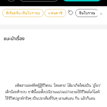
พีเรียดจีน (จีนโบราณ)
แฟนตาซี
จีนโบราณ
ย
แนะนำเรื่อง
อดีตาออฟฟิศผู้สู้ชีวิต 'ไา' ได้าเกิดใหม่เป็น 'อู๋โว'
เด็กน้อยห้า าตินี้เตั้งปณิธานแน่วแน่ว่าะใช้ชีวิตสโลว์ไลฟ์
ใช้ชีวิตปลูกผักชิลๆ เป็นาเค็มที่วันๆ เาแต่ กิน แล้วก็