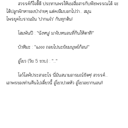
สวรรค์ก็ใดี๊ดี ะาให้เสื่อากับพืชได้ ะ
ได้ปลูกผักาป่าง่ายๆ แต่ลืมไว่า... สมุน
ไยุคโามัน 'าแจ๋ว' กันทุกต้น!
​โพันปี : "นังหนู! าจับที่ก้นให้าที!"
บัวหิมะ : "แ ไะยัยมนุษย์ก้อน!"
อู๋โว (วัย 5 ) : "..."
โลว์ไลฟ์ะาะไ นี่มันาอารมณ์ชัดๆ! สวรรค์...
เาท่านคืนไเดี๋ยวนี้ อู๋โวหัว อู๋โา!!