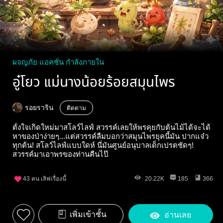
ผจญภัย แอคชั่น กำลังภายใน
อู๋โยว แม่นางน้อยร้อยสมุนไพร
รอยราริน
ติดตาม
ตั้งใจเกิดใหม่มาสโลว์ไลฟ์ สวรรค์เลยให้พรคุยกับต้นไม้ได้จะได้
หาของป่าง่ายๆ...แต่สวรรค์ลืมบอกว่าสมุนไพรยุคนี้มัน ปากแจ๋ว
ทุกต้น!​ สโลว์ไลฟ์แบบใดห์ นี่มันศูนย์อนุบาลเด็กเปรตชัดๆ!
สวรรค์มาเอาพรของท่านคืนไป๊
43
คน เลิฟเรื่องนี้
20.22K
185
366
เพิ่มเข้าชั้น
อ่านเลย