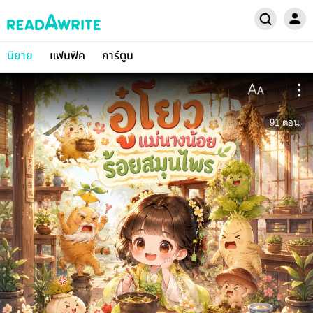
นิยาย
แฟนฟิค
การ์ตูน
91
ตอน