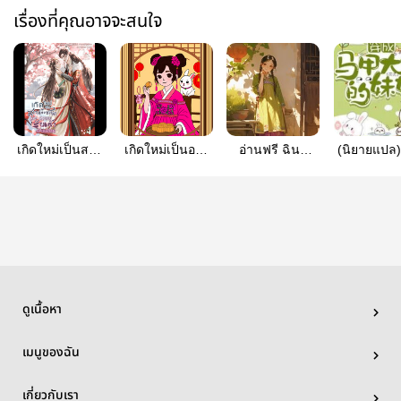
เรื่องที่คุณอาจจะสนใจ
เกิดใหม่เป็นสาว
เกิดใหม่เป็นองค์
อ่านฟรี ฉินลู่
(นิยายแปล)
น้อยชาวนาพร้อม
หญิงน้อยใน
หลินฮูหยินยอด
ใหม่มาเป
ระบบร้านค้า
ตำหนักเย็น
ดวงใจ
ลูกสาวตัวปล
อัจฉริยะ
ชั่วร้าย
ดูเนื้อหา
เมนูของฉัน
เกี่ยวกับเรา