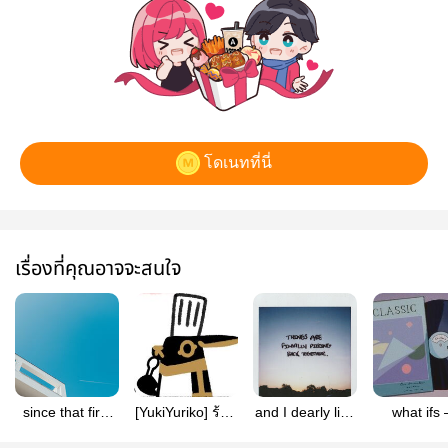
โดเนทที่นี่
เรื่องที่คุณอาจจะสนใจ
since that first
[YukiYuriko] ร้าน
and I dearly like
what ifs
day | ykyrk
อาหารตามสั่งธร
you (ykyrk)
yoneyuk