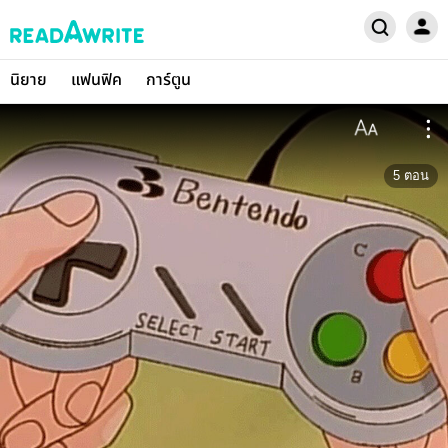
นิยาย
แฟนฟิค
การ์ตูน
5
ตอน