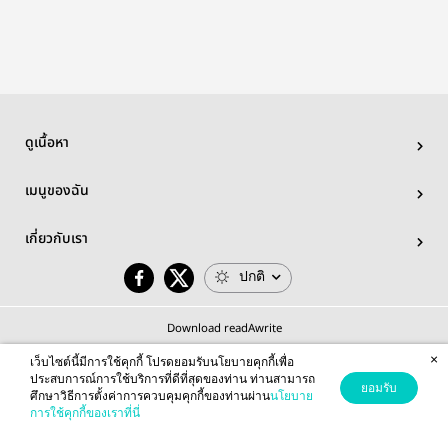
รมดาๆเท่านั้นเอง
fanficti
ดูเนื้อหา
เมนูของฉัน
เกี่ยวกับเรา
ปกติ
Download readAwrite
×
เว็บไซต์นี้มีการใช้คุกกี้ โปรดยอมรับนโยบายคุกกี้เพื่อ
ประสบการณ์การใช้บริการที่ดีที่สุดของท่าน ท่านสามารถ
ยอมรับ
ศึกษาวิธีการตั้งค่าการควบคุมคุกกี้ของท่านผ่าน
นโยบาย
© 2026 readAwrite.com by MEB Corporation Public Company Limited
การใช้คุกกี้ของเราที่นี่
This site is protected by reCAPTCHA and the Google
Privacy Policy
and
Terms of Service
apply.