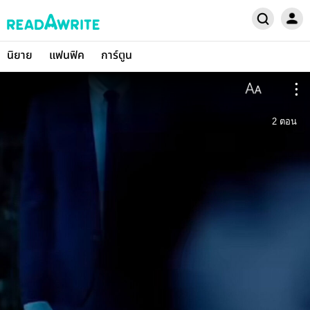
นิยาย
แฟนฟิค
การ์ตูน
2
ตอน