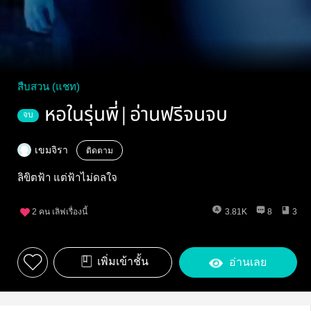
สืบสวน (แชท)
หอในรุ่นพี่|อ่านฟรีจนจบ
จบ
เขมจิรา
ติดตาม
ลิขิตฟ้า แต่ฟ้าไม่ดลใจ
2
คน เลิฟเรื่องนี้
3.81K
8
3
เพิ่มเข้าชั้น
อ่านเลย