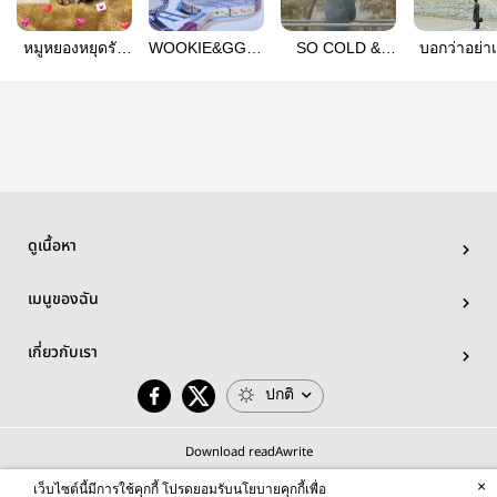
หมูหยองหยุดรัว
WOOKIE&GGONG
SO COLD &
บอกว่าอย่าเ
ก่อน
SIBLINGS
TOO WARM
ตาแก่ #Gon
ดูเนื้อหา
เมนูของฉัน
เกี่ยวกับเรา
ปกติ
Download readAwrite
×
เว็บไซต์นี้มีการใช้คุกกี้ โปรดยอมรับนโยบายคุกกี้เพื่อ