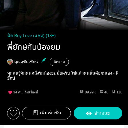
ฟิค Boy Love (แชท) (18+)
พี่ยักษ์กับน้องยม
คุณลูขีดเขียน
ติดตาม
ทุกคนรู้จักคนคลั่งรักน้องยมมั้ยครับ ใช่แล้วคนนั้นคือผมเอง - พี่
ยักษ์
34
คน เลิฟเรื่องนี้
89.99K
46
116
เพิ่มเข้าชั้น
อ่านเลย