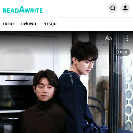
นิยาย
แฟนฟิค
การ์ตูน
3
ตอน