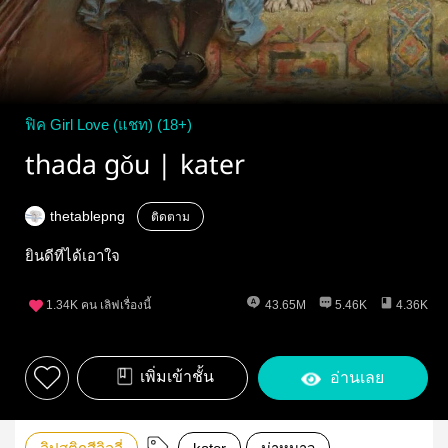
ฟิค Girl Love (แชท) (18+)
thada gǒu | kater
thetablepng
ติดตาม
ยินดีที่ได้เอาใจ
1.34K
คน เลิฟเรื่องนี้
43.65M
5.46K
4.36K
เพิ่มเข้าชั้น
อ่านเลย