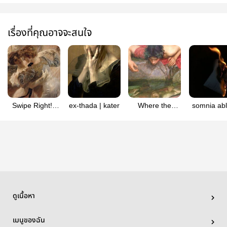
เรื่องที่คุณอาจจะสนใจ
Swipe Right! |
ex-thada | kater
Where the
somnia ab
KATER
Mountain Kisses
— kate
the Sky | KATER
ดูเนื้อหา
เมนูของฉัน