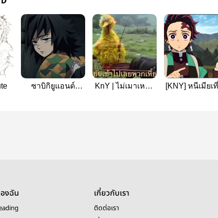
te
ซาบิกิยูแอนด์
KnY | ไม่เมาเหล้า
[KNY] หนีเมียเที
แซลมอนอินเดอะ
แล้วแต่เรายังเมา
เวิร์ล
รัก
ของฉัน
เกี่ยวกับเรา
eading
ติดต่อเรา