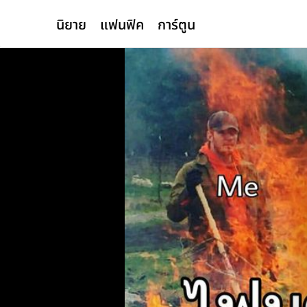
นิยาย
แฟนฟิค
การ์ตูน