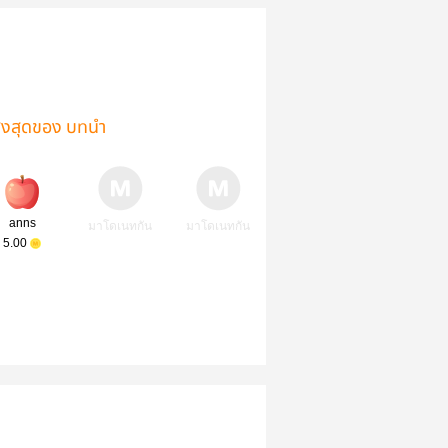
ูงสุดของ บทนำ
anns
มาโดเนทกัน
มาโดเนทกัน
5.00