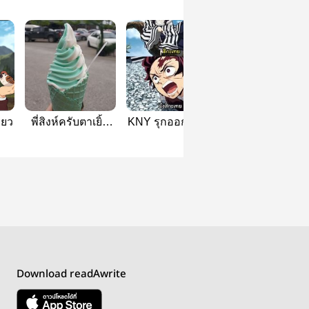
่ยว
พี่สิงห์ครับตาเยิ้ม
KNY รุกออกสาว❤
KNY | #เซนจะมุ
แล้วครับ
บอรแร้ว
Download readAwrite