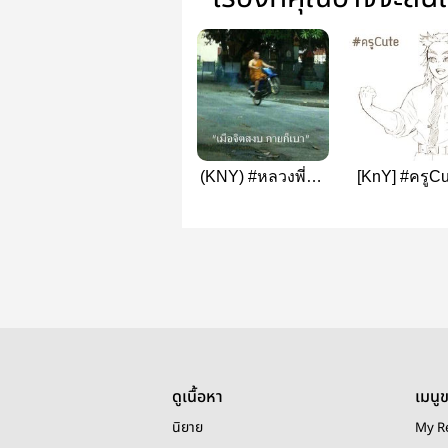
(KNY) #หลวงพี่ขยี้
[KnY] #ครูCu
ใจ | HimeSane
ดูเนื้อหา
เมนู
นิยาย
My R