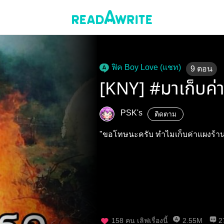
ฟิค Boy Love (แชท)
9
ตอน
[KNY] #มาเก็บค่
PSK's
ติดตาม
158
คน เลิฟเรื่องนี้
2.55M
2