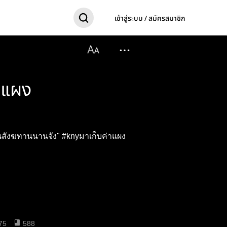
เข้าสู่ระบบ / สมัครสมาชิก
าแผง
"ขอโทษนะครับ ทำไมเก็บค่าแผงร้านสังฆทานนานจัง" #knyมาเก็บค่าแผง
75
588