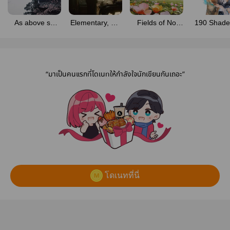
As above so
Elementary, my
Fields of No
190 Shade
below [
dear Mr. Kent [
More Solitude [
Blue
superbat ]
superbat ]
JAYVIK ]
“มาเป็นคนแรกที่โดเนทให้กำลังใจนักเขียนกันเถอะ”
โดเนทที่นี่