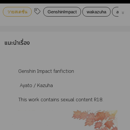
วายสเตชั่น
GenshinImpact
wakazuha
ayato
แนะนำเรื่อง
Genshin Impact fanfiction
Ayato / Kazuha
This work contains sexual content R18.