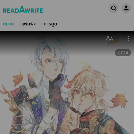
นิยาย
แฟนฟิค
การ์ตูน
2
ตอน