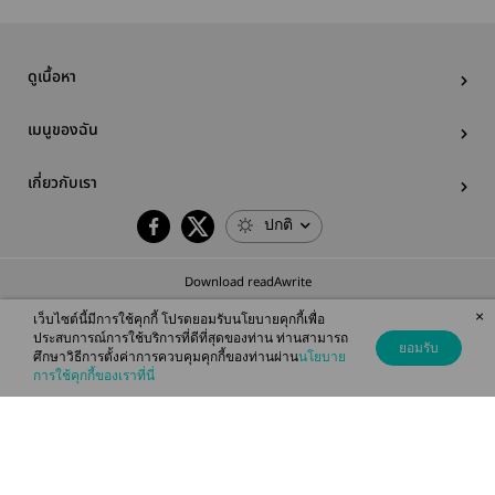
ดูเนื้อหา
เมนูของฉัน
เกี่ยวกับเรา
ปกติ
Download readAwrite
×
เว็บไซต์นี้มีการใช้คุกกี้ โปรดยอมรับนโยบายคุกกี้เพื่อ
ประสบการณ์การใช้บริการที่ดีที่สุดของท่าน ท่านสามารถ
ยอมรับ
ศึกษาวิธีการตั้งค่าการควบคุมคุกกี้ของท่านผ่าน
นโยบาย
© 2026 readAwrite.com by MEB Corporation Public Company Limited
การใช้คุกกี้ของเราที่นี่
This site is protected by reCAPTCHA and the Google
Privacy Policy
and
Terms of Service
apply.