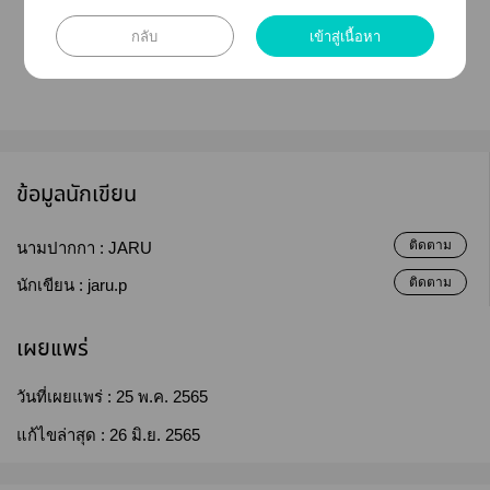
กลับ
เข้าสู่เนื้อหา
COVER ILLUSTRATION by Hakumei
ข้อมูลนักเขียน
ติดตาม
นามปากกา :
JARU
ติดตาม
นักเขียน :
jaru.p
เผยแพร่
วันที่เผยแพร่ :
25 พ.ค. 2565
แก้ไขล่าสุด :
26 มิ.ย. 2565