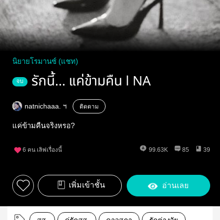
นิยายโรมานซ์ (แชท)
รักนี้… แค่ข้ามคืน l NA
จบ
natnichaaa. ฯ
ติดตาม
แค่ข้ามคืนจริงหรอ?
6
คน เลิฟเรื่องนี้
99.63K
85
39
เพิ่มเข้าชั้น
อ่านเลย