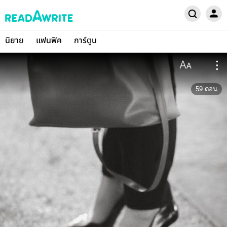
นิยาย
แฟนฟิค
การ์ตูน
59
ตอน