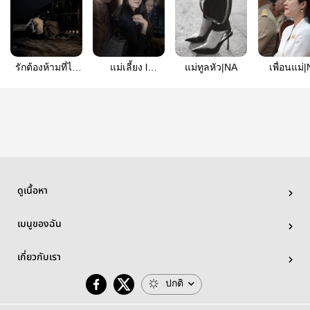
รักต้องห้ามที่ไม่
แม่เลี้ยง l
แม่ทูลหัว|NA
เพื่อนแม่
ได้อยู่ในบทเรียน
namaim
ดูเนื้อหา
เมนูของฉัน
เกี่ยวกับเรา
ปกติ