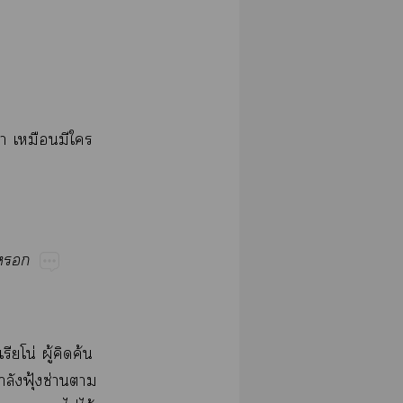
้​​​​
​
โน่​ู้​​ค้​
​ฟุ้​ซ่​​