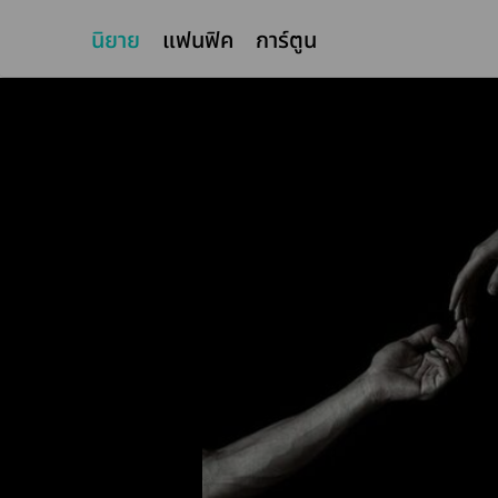
นิยาย
แฟนฟิค
การ์ตูน