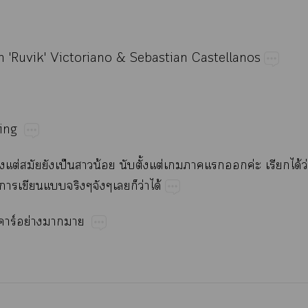
​'Ruvik'​Victorian
o​& Sebastian​Castellanos
ing
้​ต่​​​ป็​​น้​​ั้​ต่​​​​​ค่​​ได้​ว
ู่​​​​​​ว่​ได้
​ร์ย่​​