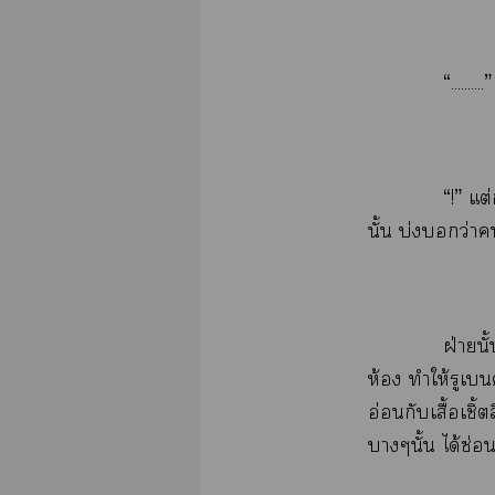
“........
“!”​ต่
ั้​บ่​​ว่​​
ฝ่​ั
ห้​​ให้​​
อ่​​ื้​ิ้​
ั้​ได้​ซ่