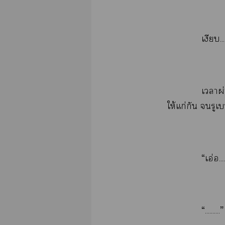
...
​ผ่
ให้​ก่​​​​
“​อ่.
“.......