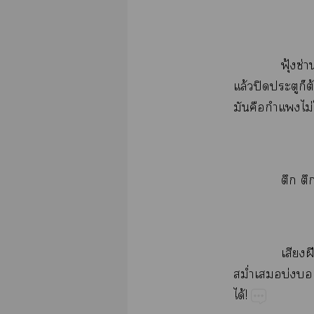
ฟุ้​ซ่
ล้​ปิ​​​ต้
​​​ไม่
​
​ฝี
ม่ำ​บ่​​
ได้!