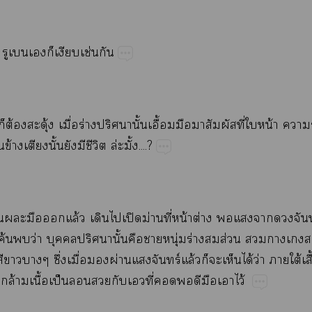
..”​​​​​​ช่​
​​ต้​ุ้​ื่​ร่​ป​ั้​ื้​​​​ี่​​น้​
ข้​​ั้​​​ี​ล่ั้....?
้​​​​ล้​​​ปิ​ม่​ี่​น้​ต่​​​​​ร
​ค้​​ว่​​ป​ั้​​​ุ่​ร่​​ส่​​
​​​ึ่​ื่​​ผ่​​ร์​ล้​​​​ได้​ว่​​ใต้​ื้
​ล้​ื้​ป็​​​​​ี่​​​​​​ไว้