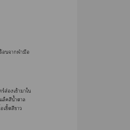
​ร้​​ฝ่​​
์​ส่​ข้​​​
​น้ำ​​
​ิ้​​​