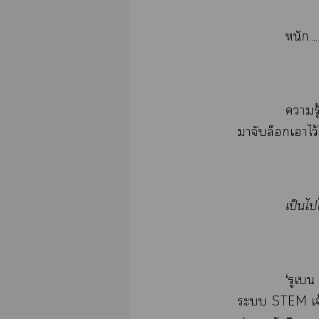
....
​ู้
​​ไว้
ป็​
‘​​
​STEM​จ้