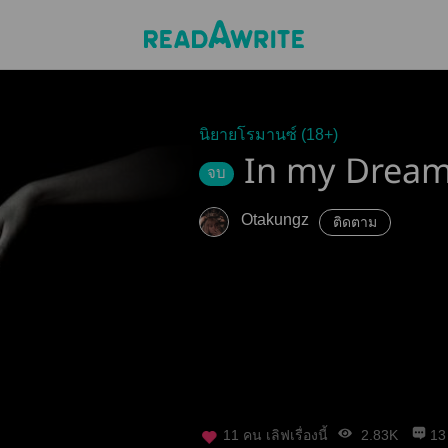
นิยายโรมานซ์ (18+)
In my Drea
จบ
Otakungz
ติดตาม
11
คน เลิฟเรื่องนี้
2.83K
13