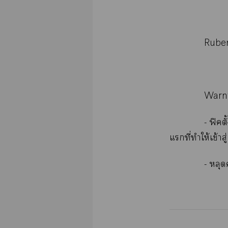
Ruben
Warn
-​ฟิั
​ี่​​ให้​ข้​
-​