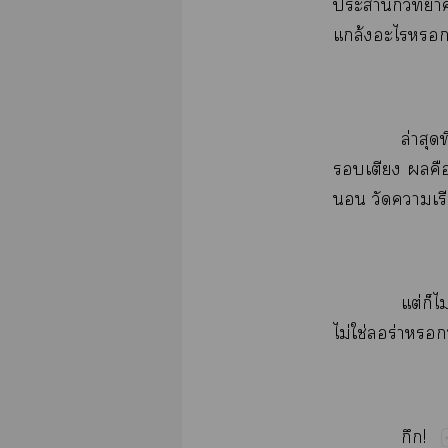
​​​
ล้​​
ล่​​
​​​​
​​​
ต่​​ไ
ไม่​ใช่ร่​
!