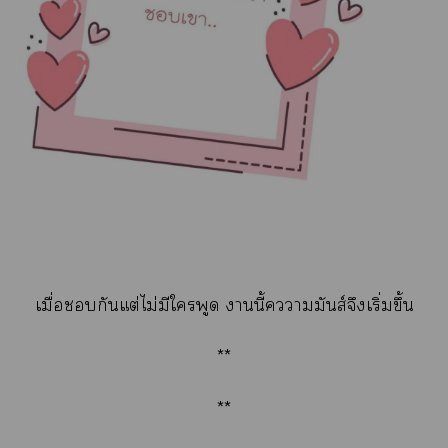
เมื่อกันแต่ไม่มีใพูด านี้ความันส์จึงเริ่มขึ้น
**
**