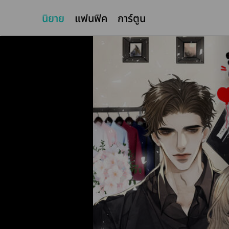
นิยาย
แฟนฟิค
การ์ตูน