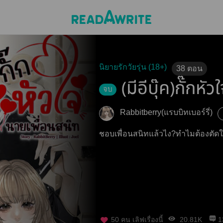
นิยายรักวัยรุ่น (18+)
38
ตอน
(มีอีบุ๊ค)กั๊กห
จบ
Rabbitberry(แรบบิทเบอร์รี่)
ชอบเพื่อนสนิทแล้วไง?ทำไมต้องตัดใจด้
50
คน เลิฟเรื่องนี้
20.81K
1