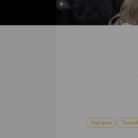
Feel good
โรแมนต