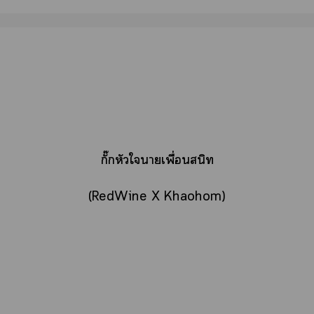
กั๊กหัวใาเพื่อนสนิท
(RedWine X Khaohom)