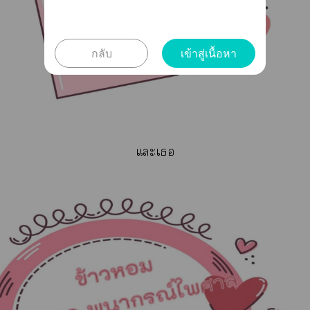
กลับ
เข้าสู่เนื้อหา
แะเ