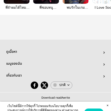
พี่จำผมได้ไหม |
พี่ชอบหนู
พบรักในเกม
I Love So
mateo Luna x
นะ|loveฟิค มาเต
(free fire) mateo
Boy | Mate
y/n
โอ x y/n
x y/n
(Origina
ดูเนื้อหา
เมนูของฉัน
เกี่ยวกับเรา
ปกติ
Download readAwrite
×
เว็บไซต์นี้มีการใช้คุกกี้ โปรดยอมรับนโยบายคุกกี้เพื่อ
ประสบการณ์การใช้บริการที่ดีที่สุดของท่าน ท่านสามารถ