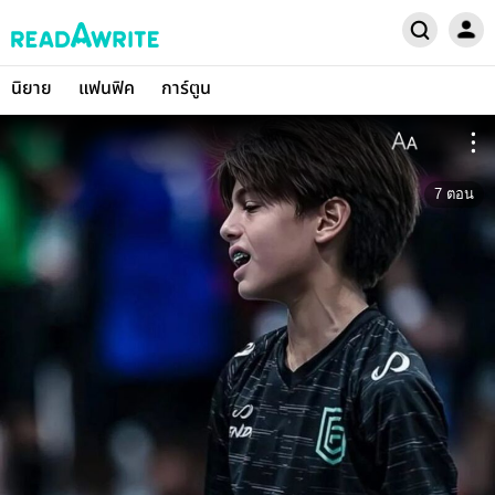
นิยาย
แฟนฟิค
การ์ตูน
7
ตอน