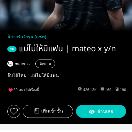
นิยายรักวัยรุ่น (แชท)
แม่ไม่ให้มีแฟน | mateo x y/n
จบ
mateoxz.
ติดตาม
จีบได้ไหม " แม่ไม่ให้มีแฟน "
89
คน เลิฟเรื่องนี้
426.13K
169
190
เพิ่มเข้าชั้น
อ่านเลย