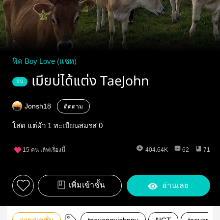
ฟิค Boy Love (แชท)
เมียบ่ได้แต่ง TaeJohn
จบ
Jonsh18
ติดตาม
โสด แต่ผัว 1 ทะเบียนสมรส 0
15
คน เลิฟเรื่องนี้
404.64K
62
71
เพิ่มเข้าชั้น
อ่านเลย