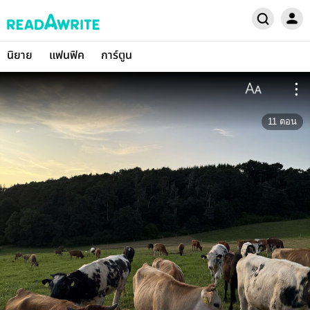
นิยาย
แฟนฟิค
การ์ตูน
11
ตอน