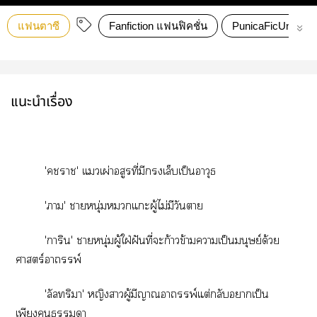
แฟนตาซี
Fanfiction แฟนฟิคชั่น
PunicaFicUnivers
แนะนำเรื่อง
'า' แเผ่าอสูรที่มีเล็บเป็นอาวุธ
'า' าหนุ่มแะผู้ไม่มีวันา
'การิน' าหนุ่มผู้ใฝ่ฝันที่ะก้าวข้ามาเป็นมนุษย์ด้วย
ศาสตร์อาถรรพ์
'ลัลทริา' หญิงาผู้มีาอาถรรพ์แต่กลับาเป็น
เพียงา