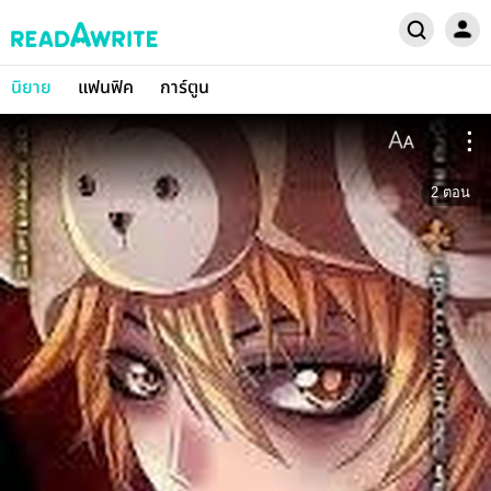
นิยาย
แฟนฟิค
การ์ตูน
2
ตอน