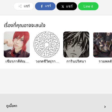
แชร์
แชร์
แชร์
Line it
เรื่องที่คุณอาจจะสนใจ
เชียร​ภาคี​ทัณฑ์​
วงกตชีวิต(การ
การิน​ปริศนา​
รวมพลตั
อาถรรพ์​
เรียน)
ละครpun
ดูเนื้อหา