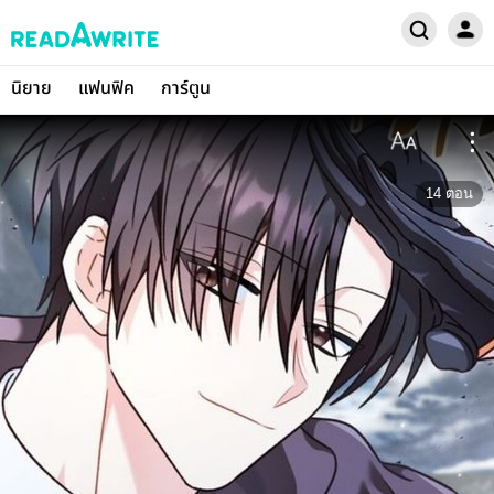
นิยาย
แฟนฟิค
การ์ตูน
14
ตอน