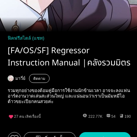
ฟิคฟรีสไตล์ (แชท)
[FA/OS/SF] Regressor
Instruction Manual |คลังรวมมิตร
มาวี่ย์
ติดตาม
รวมทุกอย่างของด้อมคู่มือการใช้งานนักข้ามเวลา อาจจะลงแฟน
อาร์ตงานวาดเล่นสะส่วนใหญ่ และแน่นอนว่าเราเป็นมัมหมีไอ
ต้าวขยะเปียกคนสวยค่ะ
27
คน เลิฟเรื่องนี้
222.77K
54
190