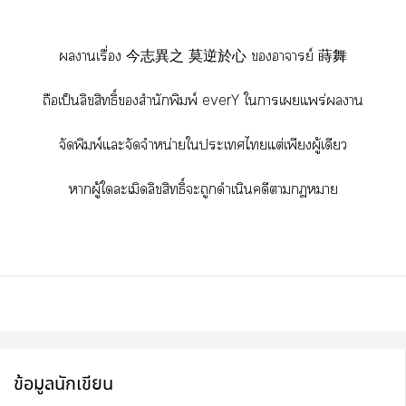
านเรื่อง 今志異之 莫逆於心 อาจารย์ 蒔舞
ถือเป็นลิขสิทธิ์สำนักพิมพ์ everY ใาเแพร่าน
จัดพิมพ์แะจัดจำหน่ายใะเไแต่เพียงผู้เดียว
าผู้ใละเมิดลิขสิทธิ์ะถูกดำเนินคดีาา
ข้อมูลนักเขียน