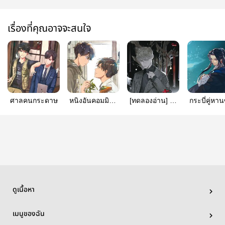
เรื่องที่คุณอาจจะสนใจ
ศาลคนกระดาษ
หนิงอันคอมมิวนิ
[ทดลองอ่าน] 巫
กระบี่คู่ห
ตี้ ละแวกนี้ผีชุม
者 ฆาตกรรมต้อง
2
มนตร์
ดูเนื้อหา
เมนูของฉัน