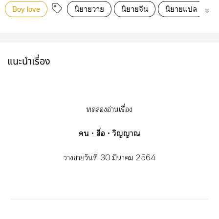
Boy love
นิยายวาย
นิยายจีน
นิยายแปล
สื
แนะนำเรื่อง
อ่านเรื่อง
 • สื่อ • วิญญาณ
าาวันที่ 30 มีนา 2564