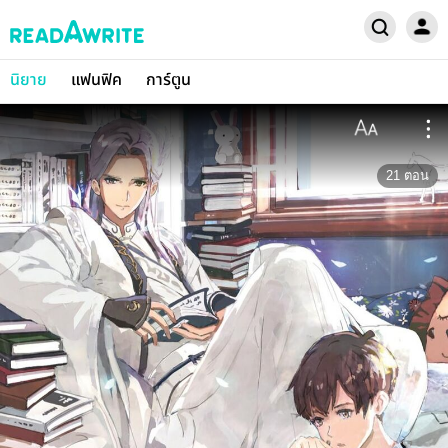
นิยาย
แฟนฟิค
การ์ตูน
21
ตอน