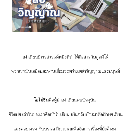
เผ่าเถี่ยนมีสวรรค์หนึ่งที่ทำให้สื่อากับภูตผีได้
เาเป็นเสมือนะาเชื่อมระหว่างเหล่าวิญญาณแะมนุษย์
ไโม่ซิน
คือผู้นำเผ่าเถี่ยนปัจจุบัน
ชีวิตประจำวันเาคือเช้าไเรียน เย็นกลับบ้านาคัดอักษรเถี่ยน
แะเากับาวิญญาณเพื่อจัดาเรื่องที่ยังค้างคา