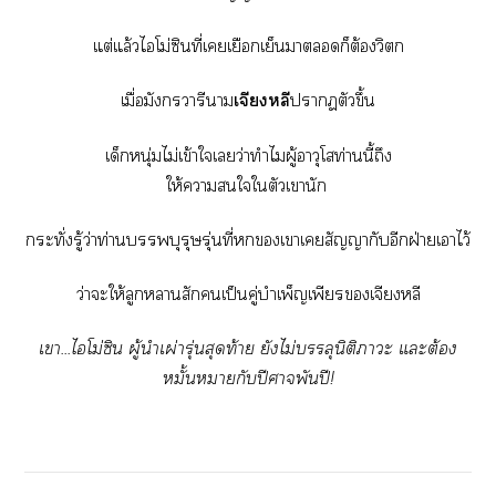
แต่แล้วไโม่ซินที่เเยือกเย็นาก็ต้องวิตก
เมื่อมังกรวารีา
เจียงหลี
าตัวขึ้น
เด็กหนุ่มไม่เข้าใเว่าทำไมผู้อาวุโสท่านนี้ถึง
ให้าใใตัวเานัก
กระทั่งรู้ว่าท่านบรรพบุรุษรุ่นที่เาเสัญญากับอีกฝ่ายเาไว้
ว่าะให้ลูกาสักเป็นคู่บำเพ็ญเพียรเจียงหลี
เา...ไโม่ซิน ผู้นำเผ่ารุ่นสุดท้าย ยังไม่บรรลุนิติาะ แะต้อง
หมั้นากับปีศาจพันปี!