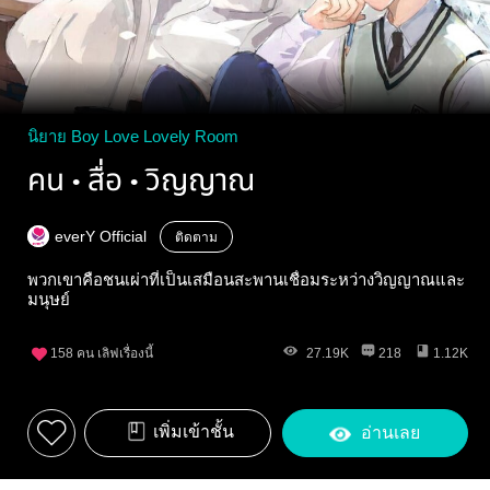
นิยาย Boy Love Lovely Room
คน • สื่อ • วิญญาณ
everY Official
ติดตาม
พวกเขาคือชนเผ่าที่เป็นเสมือนสะพานเชื่อมระหว่างวิญญาณและ
มนุษย์
158
คน เลิฟเรื่องนี้
27.19K
218
1.12K
เพิ่มเข้าชั้น
อ่านเลย