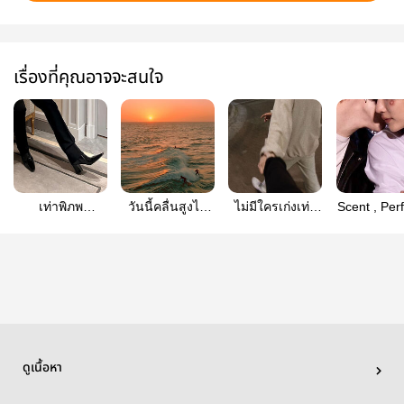
เรื่องที่คุณอาจจะสนใจ
เท่าพิภพ
วันนี้คลื่นสูงไม่
ไม่มีใครเก่งเท่า
Scent , Pe
(coupshan)
เหมาะแก่การรัก
แฟนชัช
| CoupsH
(coupshan)
(coupshan)
ดูเนื้อหา