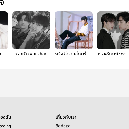
ใจ
ละ
รอยรัก //bozhan
หวังได้เจออีกครั้ง ||
หวนรักคนึงหา |
ป๋อจ้าน
จ้าน
ของฉัน
เกี่ยวกับเรา
eading
ติดต่อเรา