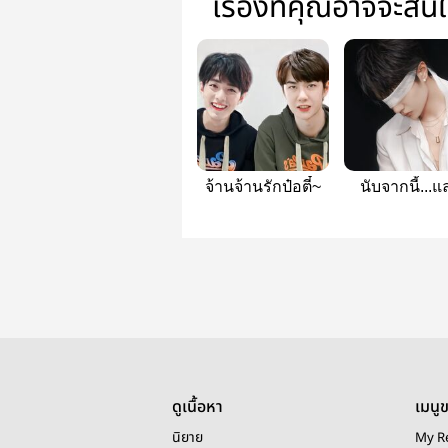
เรื่องที่คุณอาจจะสน
จ้านจ้านรักป๋อตี๋~
นับจากนี้...แ
ตลอดไป
ดูเนื้อหา
เมนู
นิยาย
My R