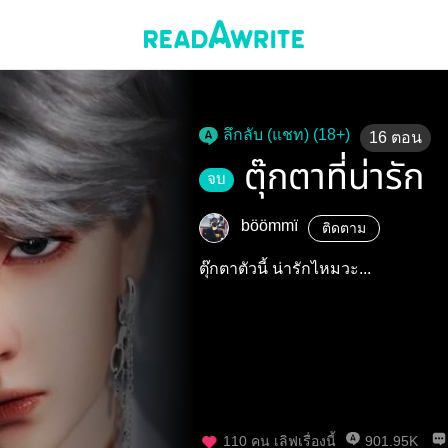
ลึกลับ (แชท) (18+)
16
ตอน
ตุ๊กตาที่น่ารัก
จบ
böömmï
ติดตาม
ตุ๊กตาตัวนี้ น่ารักไหมวะ...
110
คน เลิฟเรื่องนี้
901.95K