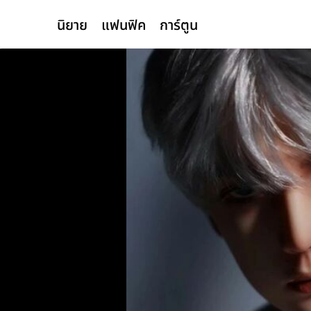
นิยาย
แฟนฟิค
การ์ตูน