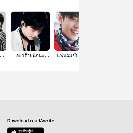
ป๋อ
อย่าร้ายนักน่ะ
แฟนผมขับแก๊ป ||
พังทลาย | ป๋อจ้
จันทร์ || ป๋อจ้าน
ป๋อจ้าน
Download readAwrite