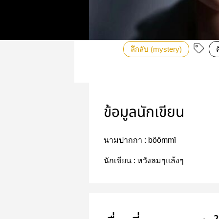
ลึกลับ (mystery)
ข้อมูลนักเขียน
นามปากกา :
böömmï
นักเขียน :
หวังลมๆแล้งๆ