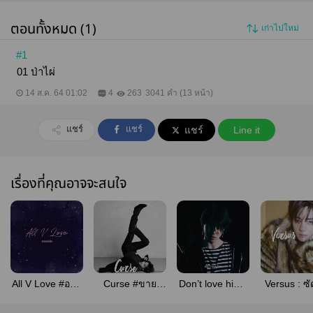
ตอนทั้งหมด (1)
เก่าไปใหม่
#1
01 ป่าไผ่
14 ส.ค. 64 01:02
4
263
3041 คำ (13 หน้า)
แชร์
แชร์
แชร์
Line it
เรื่องที่คุณอาจจะสนใจ
All V Love #ออล
Curse #ขาย
Don’t love him :
Versus : ซั
วีคลั่งรัก
วิญญาณออลวี
เขตอย่ารัก
มันส์ดีกุกว