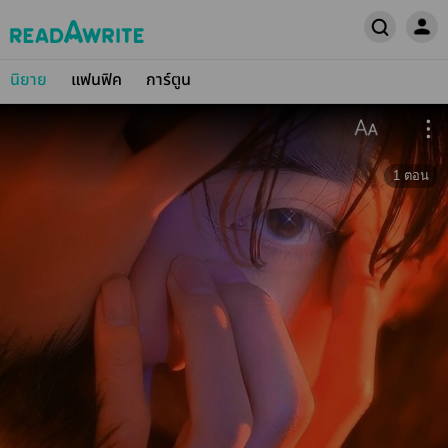
นิยาย
แฟนฟิค
การ์ตูน
1
ตอน