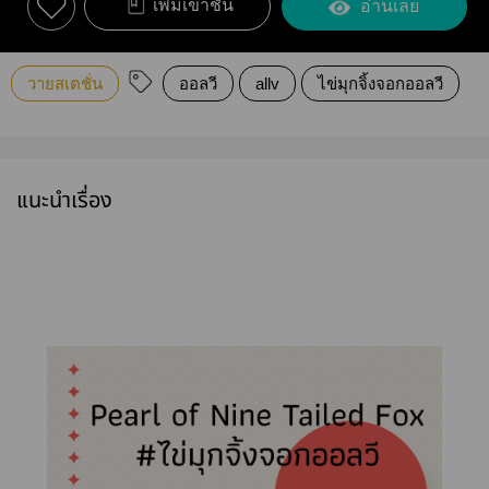
เพิ่มเข้าชั้น
อ่านเลย
วายสเตชั่น
ออลวี
allv
ไข่มุกจิ้งจอกออลวี
แนะนำเรื่อง