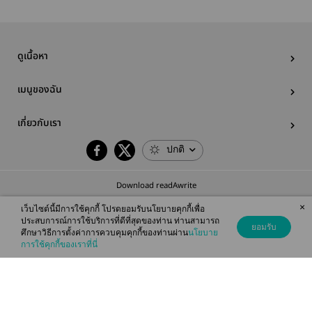
ดูเนื้อหา
เมนูของฉัน
เกี่ยวกับเรา
ปกติ
Download readAwrite
×
เว็บไซต์นี้มีการใช้คุกกี้ โปรดยอมรับนโยบายคุกกี้เพื่อ
ประสบการณ์การใช้บริการที่ดีที่สุดของท่าน ท่านสามารถ
ยอมรับ
ศึกษาวิธีการตั้งค่าการควบคุมคุกกี้ของท่านผ่าน
นโยบาย
© 2026 readAwrite.com by MEB Corporation Public Company Limited
การใช้คุกกี้ของเราที่นี่
This site is protected by reCAPTCHA and the Google
Privacy Policy
and
Terms of Service
apply.