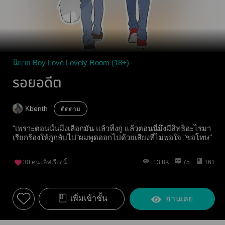
นิยาย Boy Love Lovely Room (18+)
รอยอดีต
Kbenth
ติดตาม
"เพราะตอนนั้นมึงเลือกมัน แล้วทิ้งกู แล้วตอนนี้มึงมีสิทธิอะไรมา
เรียกร้องให้กูกลับไป"ผมพูดออกไปด้วยเสียงที่ไม่พอใจ "ขอโทษ"
30
คน เลิฟเรื่องนี้
13.8K
75
161
เพิ่มเข้าชั้น
อ่านเลย