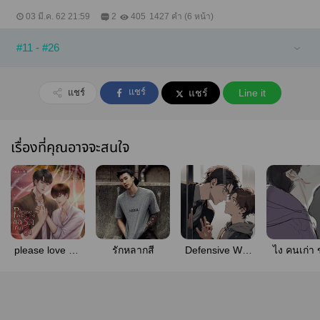
03 มี.ค. 62 21:59
2
405
1427 คำ (6 หน้า)
#11 - #26
แชร์
แชร์
แชร์
Line it
เรื่องที่คุณอาจจะสนใจ
please love ขอ
รักหลากสี
Defensive Wall
ไง คนเก่า
รัก (คืน) ใจ
กำแพงแก้ว
เก่าหรือผัว