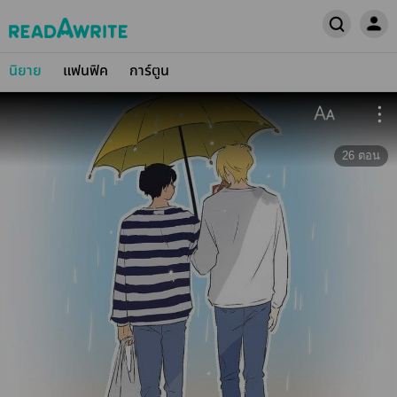
นิยาย
แฟนฟิค
การ์ตูน
26
ตอน