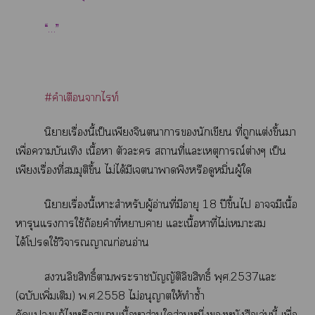
“…”
#คำเตือนาไท์
นิยายเรื่องนี้เป็นเพียงจินตนาการนักเขียน ที่ถูกแต่งขึ้นา
เพื่อาบันเทิง เนื้อา ตัวะ สถานที่แะเหตุการณ์ต่างๆ เป็น
เพียงเรื่องที่สมมุติขึ้น ไม่ได้มีเาาพิงหรือดูหมิ่นผู้ใ
นิยายเรื่องนี้เาะสำหรับผู้อ่านที่มีอายุ 18 ปีขึ้นไ าจมีเนื้อ
หารุนแาใช้ถ้อยคำที่าา แะเนื้อาที่ไม่เาะ
ได้โใช้วิจารณญาณก่อนอ่าน
ลิขสิทธิ์าะาบัญญัติลิขสิทธิ์ พฺศ.2537แะ
(ฉบับเพิ่มเติม) พ.ศ.2558 ไม่อนุญาตให้ทำซ้ำ
ดัดแแก้ไหรือแเนื้อหาส่ใส่วนหนึ่งหนังสือเล่มนี้ เพื่อ