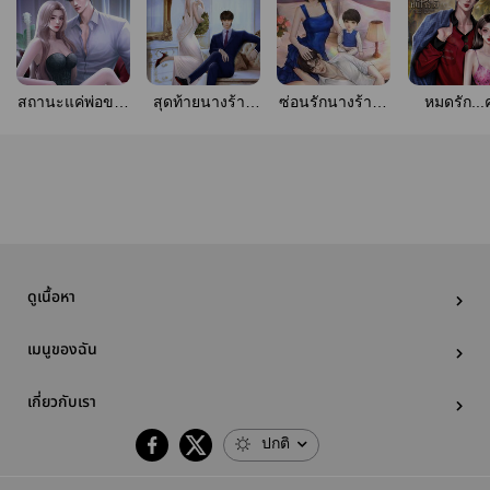
สถานะแค่พ่อของ
สุดท้ายนางร้าย
ซ่อนรักนางร้าย |
หมดรัก..
ลูก (มี E-Book)
หอบลูกหนี (มี E-
มี E-Book
ใจร้าย [มี
Book)
book]
ดูเนื้อหา
เมนูของฉัน
เกี่ยวกับเรา
ปกติ