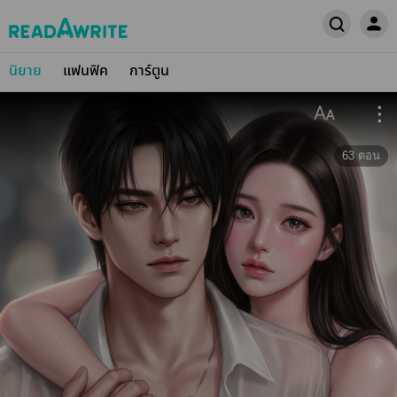
นิยาย
แฟนฟิค
การ์ตูน
63
ตอน