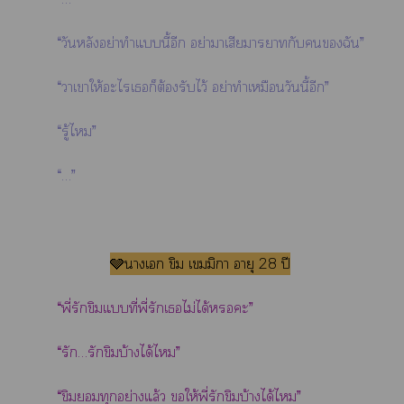
“วันหลังอย่าทำแนี้อีก อย่าาเสียมาราทกับฉัน”
“าเาให้ะไเก็ต้องรับไว้ อย่าทำเหมือนวันนี้อีก”
“รู้ไ”
“…”
🩶าเ ขิม เมมิา อายุ 28 ปี
“พี่รักขิมแที่พี่รักเไม่ได้ะ”
“รัก…รักขิมบ้างได้ไ”
“ขิมทุกอย่างแล้ว ให้พี่รักขิมบ้างได้ไ”