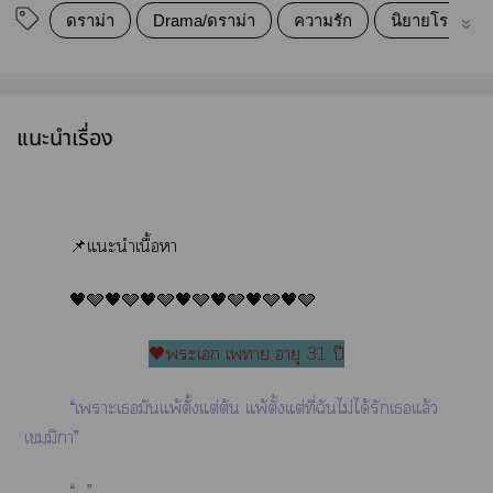
ดราม่า
Drama/ดราม่า
ความรัก
นิยายโรแมนต
แนะนำเรื่อง
📌แะนำเนื้อา
🖤🩶🖤🩶🖤🩶🖤🩶🖤🩶🖤🩶🖤🩶
🖤ะเ เา อายุ 31 ปี
“เาะเมันแพ้ตั้งแต่ต้น แพ้ตั้งแต่ที่ฉันไม่ได้รักเแล้ว
เมมิา”
“…”