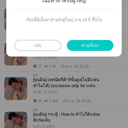
เนื้อหาสำหรับผู้ใหญ่
#2
[ALL] BTS + ปิงปอง = ?
เรื่องนี้มีเนื้อหาสำหรับผู้ใหญ่ อายุ 18 ปี ขึ้นไป
36 คำ (1 หน้า)
9
4.17K
05 พ.ค. 64 18:20
#3
กลับ
เข้าสู่เนื้อหา
[ยุนมิน] ปัญหาที่คาใจ...
73 คำ (1 หน้า)
17
3.8K
05 พ.ค. 64 18:19
#4
[ยุนมิน] เทคนิคกีต้าร์ขั้นสูง(ไม่มีแฟน
ทำไม่ได้) (exclusive only for แฟนขอ
งมินยุนกิ)
21 คำ (1 หน้า)
20
3.46K
15 พ.ค. 64 18:20
#5
[ยุนมิน] กระทู้ : How to ทำไงให้แฟนเ
ลิกกัดเล็บ
9 คำ (1 หน้า)