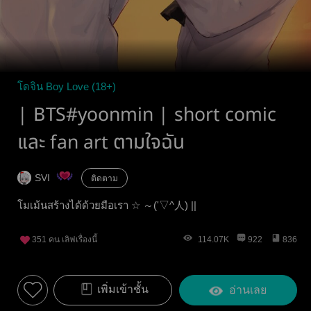
โดจิน Boy Love (18+)
| BTS#yoonmin | short comic
และ fan art ตามใจฉัน
SVI
ติดตาม
โมเม้นสร้างได้ด้วยมือเรา ☆ ～('▽^人) ||
351
คน เลิฟเรื่องนี้
114.07K
922
836
เพิ่มเข้าชั้น
อ่านเลย