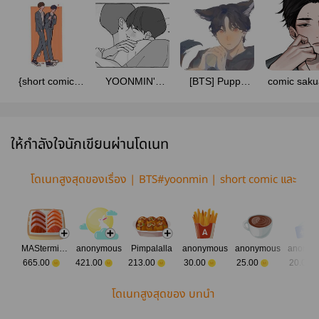
{short comic}
YOONMIN's
[BTS] Puppy
comic saku
yoonmin
BABY
koo
ให้กำลังใจนักเขียนผ่านโดเนท
โดเนทสูงสุดของเรื่อง | BTS#yoonmin | short comic และ
fan art ตามใจฉัน
MAStermind Eustoma
anonymous
Pimpalalla
anonymous
anonymous
anonym
665.00
421.00
213.00
30.00
25.00
20.00
โดเนทสูงสุดของ บทนำ