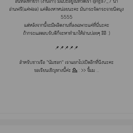
อันที่ท้ายว่า (าเก่า) มีแะอยู่ใทวิตเา @iga7_7 น้า
อ่านฟรี(แค่ฟอล) แค่ต้องาหน่อยะะ มันกระจัดะานิดนุง
5555
แต่หลังานี้ะมีผลิตาที่เาะแค่ที่นี่ะะ
ถ้าะแรับดีก็ะาทำาให้อ่านบ่อยๆ อิอิ :)
📌📌📌📌📌
สำหรับาเรือ "นัม" เาแไเปิดอีกที่นึงะะ
เรียนเชิญานี้ค่ะ 💁 : >>
จิ้มม ...