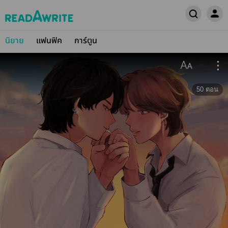
นิยาย
แฟนฟิค
การ์ตูน
50
ตอน