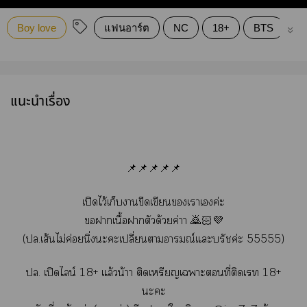
Boy love
แฟนอาร์ต
NC
18+
BTS
ยุ
แนะนำเรื่อง
📌📌📌📌📌
เปิดไว้เก็บาขีดเขียนเาเค่ะ
าเนื้อาตัวด้วยค่าา 🙇🏻💜
(ปล.เส้นไม่ค่อยนิ่งะะเปลี่ยนาอารมณ์แะบรัชค่ะ 55555)
ปล. เปิดไลน์ 18+ แล้วน้าา ติดเหรียญเาะที่ติดเ 18+
ะะ