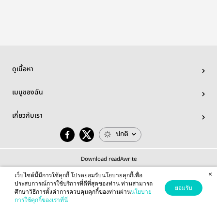
ดูเนื้อหา
เมนูของฉัน
เกี่ยวกับเรา
ปกติ
Download readAwrite
×
เว็บไซต์นี้มีการใช้คุกกี้ โปรดยอมรับนโยบายคุกกี้เพื่อ
ประสบการณ์การใช้บริการที่ดีที่สุดของท่าน ท่านสามารถ
ยอมรับ
ศึกษาวิธีการตั้งค่าการควบคุมคุกกี้ของท่านผ่าน
นโยบาย
© 2026 readAwrite.com by MEB Corporation Public Company Limited
การใช้คุกกี้ของเราที่นี่
This site is protected by reCAPTCHA and the Google
Privacy Policy
and
Terms of Service
apply.