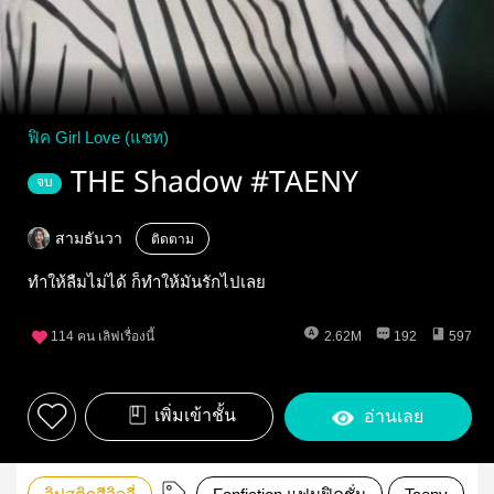
ฟิค Girl Love (แชท)
THE Shadow #TAENY
จบ
สามธันวา
ติดตาม
ทำให้ลืมไม่ได้ ก็ทำให้มันรักไปเลย
114
คน เลิฟเรื่องนี้
2.62M
192
597
เพิ่มเข้าชั้น
อ่านเลย