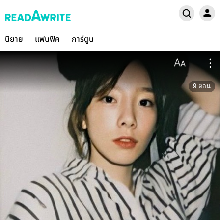
นิยาย
แฟนฟิค
การ์ตูน
9
ตอน