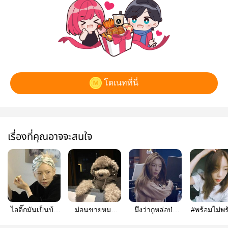
โดเนทที่นี่
เรื่องที่คุณอาจจะสนใจ
ไอดิ๊กมันเป็นบ้า
ม่อนขายหมา
มึงว่ากูหล่อป่ะ
#พร้อมไม่พร
#Taeny
#TAENY
#TAENY
taeny