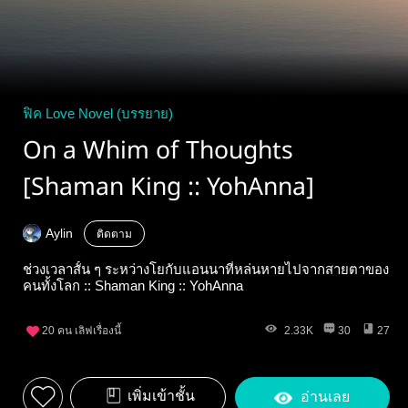
ฟิค Love Novel (บรรยาย)
On a Whim of Thoughts
[Shaman King :: YohAnna]
Aylin
ติดตาม
ช่วงเวลาสั้น ๆ ระหว่างโยกับแอนนาที่หล่นหายไปจากสายตาของ
คนทั้งโลก :: Shaman King :: YohAnna​
20
คน เลิฟเรื่องนี้
2.33K
30
27
เพิ่มเข้าชั้น
อ่านเลย