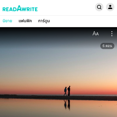
นิยาย
แฟนฟิค
การ์ตูน
6
ตอน