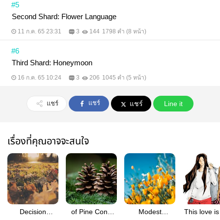
#5
Second Shard: Flower Language
11 ก.ค. 65 23:31
3
144
1798 คำ (8 หน้า)
#6
Third Shard: Honeymoon
16 ก.ค. 65 10:24
3
206
1045 คำ (5 หน้า)
แชร์
แชร์
แชร์
Line it
เรื่องที่คุณอาจจะสนใจ
Decision
of Pine Cone
Modest
This love is