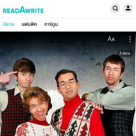
นิยาย
แฟนฟิค
การ์ตูน
3
ตอน