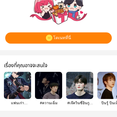
โดเนทที่นี่
เรื่องที่คุณอาจจะสนใจ
แฟนเก่า
#ควานเฉิ่ม
#เจ๊ควินซี่อินกูซู
ปินรู้ ปินเ
|wriolette|tartali|
บาร์