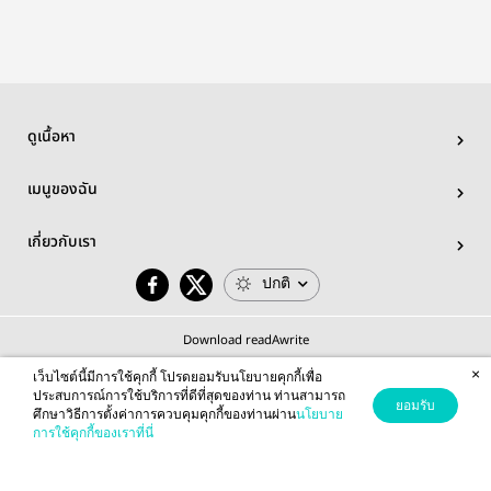
ดูเนื้อหา
เมนูของฉัน
เกี่ยวกับเรา
ปกติ
Download readAwrite
×
เว็บไซต์นี้มีการใช้คุกกี้ โปรดยอมรับนโยบายคุกกี้เพื่อ
ประสบการณ์การใช้บริการที่ดีที่สุดของท่าน ท่านสามารถ
ยอมรับ
ศึกษาวิธีการตั้งค่าการควบคุมคุกกี้ของท่านผ่าน
นโยบาย
© 2026 readAwrite.com by MEB Corporation Public Company Limited
การใช้คุกกี้ของเราที่นี่
This site is protected by reCAPTCHA and the Google
Privacy Policy
and
Terms of Service
apply.