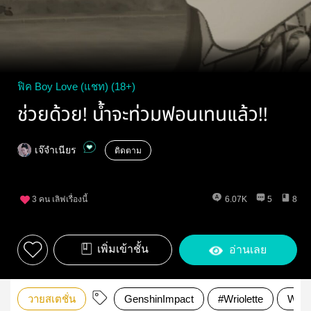
ฟิค Boy Love (แชท) (18+)
ช่วยด้วย! น้ำจะท่วมฟอนเทนแล้ว!!
เจ๊จำเนียร
ติดตาม
3
คน เลิฟเรื่องนี้
6.07K
5
8
เพิ่มเข้าชั้น
อ่านเลย
วายสเตชั่น
GenshinImpact
#Wriolette
Wrio