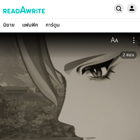
นิยาย
แฟนฟิค
การ์ตูน
2
ตอน