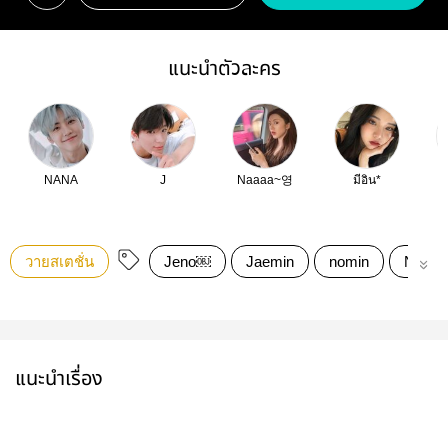
แนะนำตัวละคร
NANA
J
Naaaa~영
มีอิน*
วายสเตชั่น
Jeno￼
Jaemin
nomin
Nominf
แนะนำเรื่อง