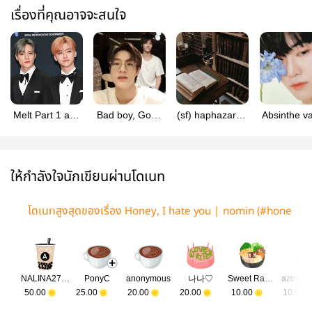
เรื่องที่คุณอาจจะสนใจ
Melt Part 1 and
Bad boy, Good
(sf) haphazardly
Absinthe va
2| nomin
boy | nomin
#nomin
| nomin (
[#meltnm]
[#ไอ้พี่หมอ]
รักnm)
ให้กำลังใจนักเขียนผ่านโดเนท
โดเนทสูงสุดของเรื่อง Honey, I hate you | nomin (#hone
yhatenm)
NALINA2712
PonyC
anonymous
나나♡
Sweet Rabbit
azbycx
50.00
25.00
20.00
20.00
10.00
10.00