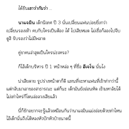
ได้ยิน
เาว่ากันว่า
…
าแมิน
เด็กนิเทศ ปี 3 นั่นเปลี่ยนแบ่อยยิ่งกว่า
เปลี่ยนเท้า กับใเป็นต้อง
ได้
ไเสีย ไม่เชื่อก็ไจีบ
ดูสิ รับว่าไม่มีา
คู่าล่าสุดเป็นใน่ะเ?
ก็ไอ้เด็กบริหาร ปี 1 หน้าหล่อ ๆ ที่ชื่อ
อีเโ
นั่นไ
น่าเสียดาย รูปร่างหน้าตาก็ดี แที่ะาแที่เข้าท่ากว่านี้
แต่กลับาเาาาะ แต่ก็ะ เด็กมันยังอ่อนหัด เข้ามหาลัยได้
ไม่เท่าไหร่ก็โล่อเสียแล้ว
นี่ก็ชักาะรู้แล้วเหมือนกันว่านาแมินแม่งอ่ด้วยท่าไ
ไอ้เด็กนั่นถึงได้หัวปักหัวปำานี้