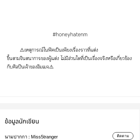
#honeyhatenm
⚠️เหตุการณ์ใฟิคเป็นเพียงเรื่องาที่แต่ง
ขึ้นาจินตนาการผู้แต่ง ไม่มีส่วนใที่เป็นเรื่องจริงหรือเกี่ยวข้อง
กับศิลปินเจ้าอิมเจ⚠️
ข้อมูลนักเขียน
ติดตาม
นามปากกา :
Miss5tranger