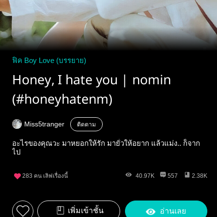
ฟิค Boy Love (บรรยาย)
Honey, I hate you | nomin
(#honeyhatenm)
Miss5tranger
ติดตาม
อะไรของคุณวะ มาหยอกให้รัก มายั่วให้อยาก แล้วแม่ง.. ก็จาก
ไป
283
คน เลิฟเรื่องนี้
40.97K
557
2.38K
เพิ่มเข้าชั้น
อ่านเลย