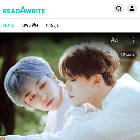
นิยาย
แฟนฟิค
การ์ตูน
12
ตอน