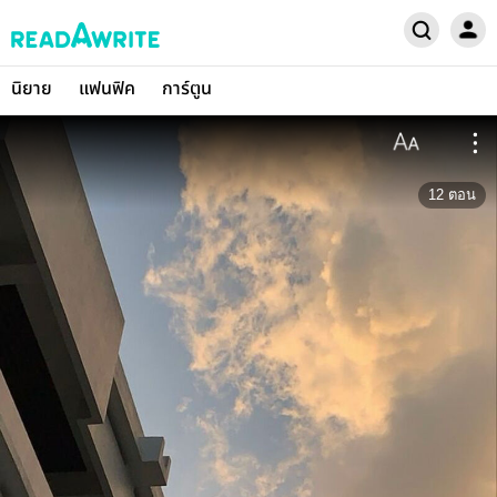
นิยาย
แฟนฟิค
การ์ตูน
12
ตอน