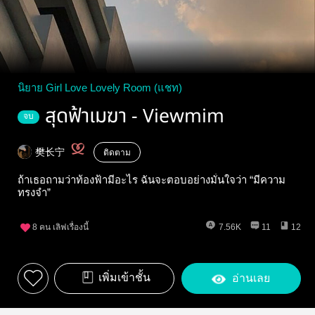
นิยาย Girl Love Lovely Room (แชท)
สุดฟ้าเมฆา - Viewmim
จบ
樊长宁
ติดตาม
ถ้าเธอถามว่าท้องฟ้ามีอะไร ฉันจะตอบอย่างมั่นใจว่า “มีความ
ทรงจำ”
8
คน เลิฟเรื่องนี้
7.56K
11
12
เพิ่มเข้าชั้น
อ่านเลย