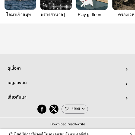
โลมาเจ้าสมุทร,
พรางอำนาจ [2] |
Play girlfriend |
ครองเวห
geminifourth
Kengnamping
junemewnich
namtanfi
ดูเนื้อหา
เมนูของฉัน
เกี่ยวกับเรา
ปกติ
Download readAwrite
×
เว็บไซต์นี้มีการใช้คุกกี้ โปรดยอมรับนโยบายคุกกี้เพื่อ