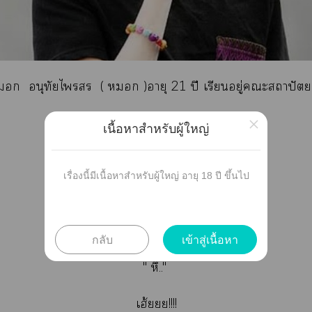
 อนุทัยไ (  )อ
ายุ 21 ปี เรียนอยู่ะสถาปัต
×
เนื้อหาสำหรับผู้ใหญ่
" คุณเป็นใครับ"
เรื่องนี้มีเนื้อหาสำหรับผู้ใหญ่ อายุ 18 ปี ขึ้นไป
"...."
" คุณครับ"
กลับ
เข้าสู่เนื้อหา
" หึ.."
เฮ้ยยย!!!!