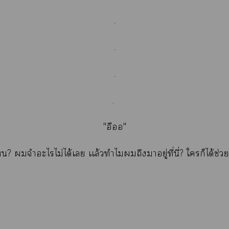
.
.
.
.
"อืออ"
ที่ไ? จำะไไม่ได้เ เเล้วทำไมถึงาอยู่ที่นี่? ใก็ได้ช