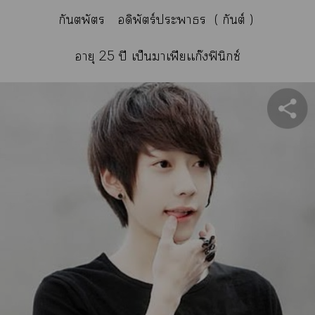
กันตพัตร อดิพัตร์ปะาร ( กันต์ )
อายุ 25 ปี เป็นาเฟียเเก๊งฟินิกซ์