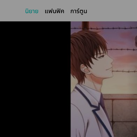
นิยาย
แฟนฟิค
การ์ตูน