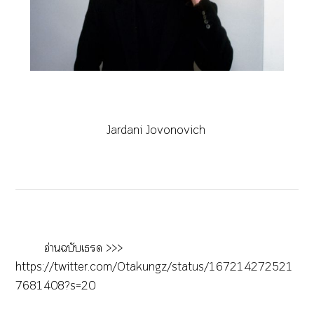
Jardani Jovonovich
อ่านฉบับเด >>>
https://twitter.com/Otakungz/status/167214272521
7681408?s=20