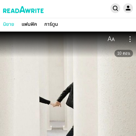
นิยาย
แฟนฟิค
การ์ตูน
10
ตอน