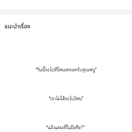
แนะนำเรื่อง
“วันนี้ะไที่ไเครับคุณหนู”
“เาไม่ได้ะไไ”
“แล้วแที่ใมือคือ?”