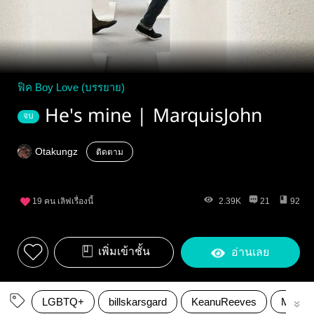
ฟิค Boy Love (บรรยาย)
He's mine | MarquisJohn
จบ
Otakungz
ติดตาม
19
คน เลิฟเรื่องนี้
2.39K
21
92
เพิ่มเข้าชั้น
อ่านเลย
LGBTQ+
billskarsgard
KeanuReeves
Marqui