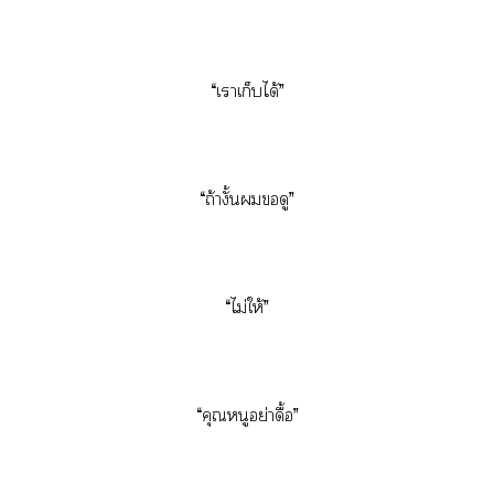
“เาเก็บได้”
“ถ้างั้นขอดู”
“ไม่ให้”
“คุณหนูอย่าดื้อ”