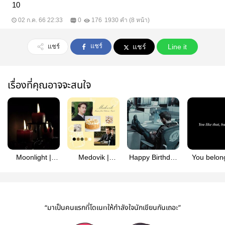
10
02 ก.ค. 66 22:33
0
176
1930 คำ (8 หน้า)
แชร์
แชร์
แชร์
Line it
เรื่องที่คุณอาจจะสนใจ
Moonlight |
Medovik |
Happy Birthday
You belon
Stony
MarquisJohn
Gavin|
me |
900Gavin
MarquisJ
“มาเป็นคนแรกที่โดเนทให้กำลังใจนักเขียนกันเถอะ”