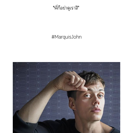
“พี่ก็อย่าดุเาสิ”
#MarquisJohn