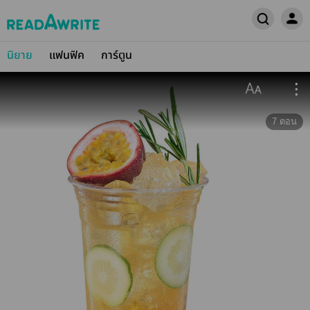
นิยาย
แฟนฟิค
การ์ตูน
7
ตอน