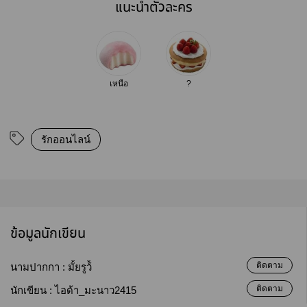
แนะนำตัวละคร
เหนือ
?
รักออนไลน์
ข้อมูลนักเขียน
ติดตาม
นามปากกา :
มั้ยรูว์้
ติดตาม
นักเขียน :
ไอด้า_มะนาว2415