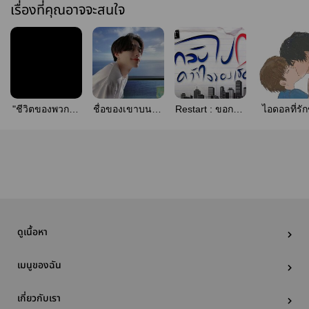
เรื่องที่คุณอาจจะสนใจ
"ชีวิตของพวกผม
ชื่อของเขาบนตัว
Restart : ขอกลับ
ไอดอลที่รั
ก็เป็นงี้แหละ
ผม
ไปคว้าใจของเธอ
นายประธ
ครับ"
ดูเนื้อหา
เมนูของฉัน
เกี่ยวกับเรา