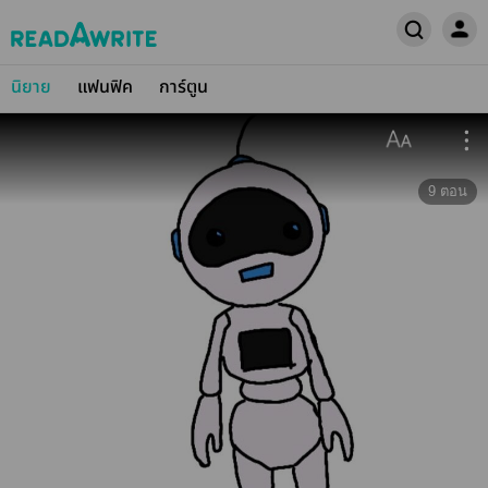
นิยาย
แฟนฟิค
การ์ตูน
9
ตอน