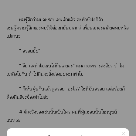
รู้สึกว่าะเเข้าแล้ว ะทำยังไดีถ้า
เรู้ารู้สึกที่มีต่อเามันากว่าเพื่อนเาะเกลียดหรือ
เปล่าะ
" อร่อยมั้ย"
" อืม แต่ทำไมเไม่กินเล่ะ" าเาะสงสัยว่าทำไม
เาถึงไม่กิน ถ้าไม่กินะสั่งอย่างมาทำไม
" ก็เห็นฝุ่นกินแล้วดูอร่อย" ะไ? ใช่ที่มันอร่อย แต่อร่อยก็
ต้องกินสิะจ้องทำไมล่ะ
# ตัวจริงเนั้นเป็นใ คนที่ฝุ่นนั้นใช่มนุษย์
แน่
×