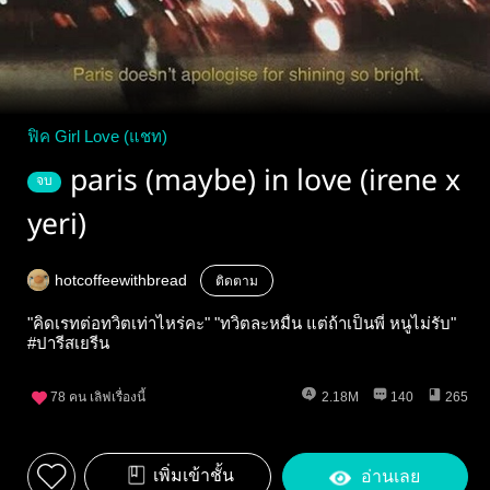
ฟิค Girl Love (แชท)
paris (maybe) in love (irene x
จบ
yeri)
hotcoffeewithbread
ติดตาม
"คิดเรทต่อทวิตเท่าไหร่คะ" "ทวิตละหมื่น แต่ถ้าเป็นพี่ หนูไม่รับ"
#ปารีสเยรีน
78
คน เลิฟเรื่องนี้
2.18M
140
265
เพิ่มเข้าชั้น
อ่านเลย