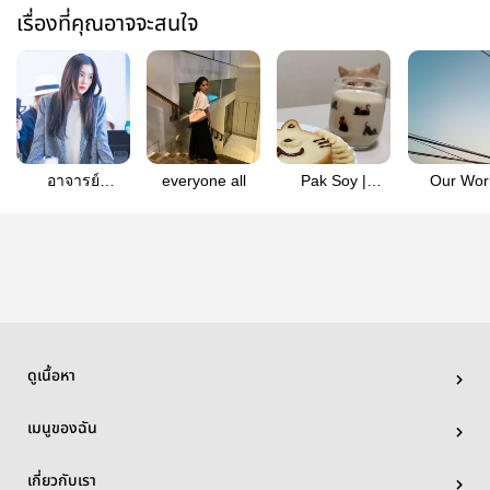
เรื่องที่คุณอาจจะสนใจ
อาจารย์
everyone all
Pak Soy |
Our Wor
เพลง||YERENE
YeRene
#JoyRi [TH
ดูเนื้อหา
เมนูของฉัน
เกี่ยวกับเรา