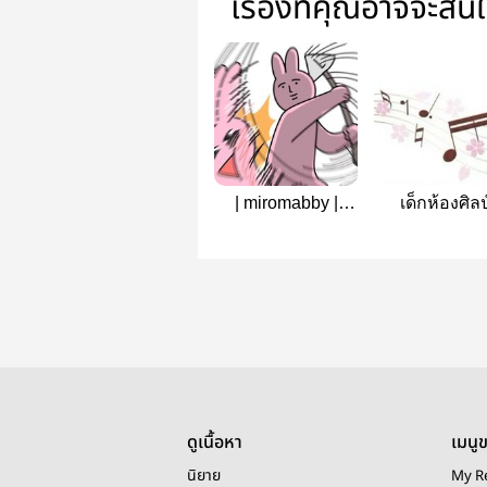
เรื่องที่คุณอาจจะสน
| miromabby |
เด็กห้องศิลป
คาถาขับไล่
วิญญาณร้าย
ดูเนื้อหา
เมนู
นิยาย
My R