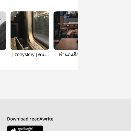
| zoeystery | คนนี้
ทำนองสื่อรัก |
แกร็ปหรือเกมเมอ
ter
หมาจอง
Zoeystery
— zoeystery
Download readAwrite