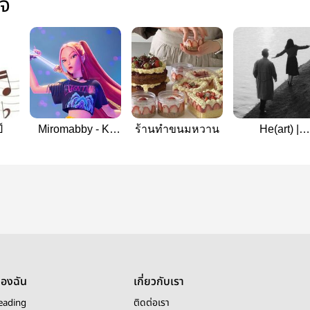
ใจ
์
Miromabby - K-
ร้านทำขนมหวาน
He(art) |
pop Demon
kpopdemonhun
Hunter
ของฉัน
เกี่ยวกับเรา
eading
ติดต่อเรา