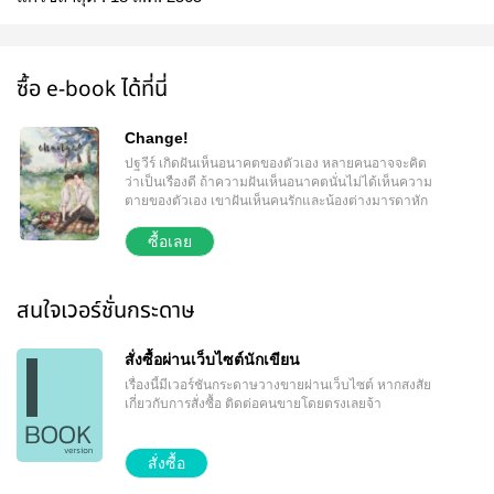
ซื้อ e-book ได้ที่นี่
Change!
ปฐวีร์ เกิดฝันเห็นอนาคตของตัวเอง หลายคนอาจจะคิด
ว่าเป็นเรืองดี ถ้าความฝันเห็นอนาคตนั่นไม่ได้เห็นความ
ตายของตัวเอง เขาฝันเห็นคนรักและน้องต่างมารดาหัก
หลัง แล้วยังเป็นต้นเหตุให้เขาต้องตาย ในความฝันร่างที่
ไร้วิญญาณถูกทิ้งลงในน้ำสายกว้างทั้งไหลเชี่ยว หนาว
ซื้อเลย
เหน็บ เขายืนมองร่างไร้วิญญาณด่ำดิ่งสู่ก้นแม่น้ำ ด้วย
สายตาปวดร้าวและไม่เข้าใจว่าทำไมทั้งสองถึงทำกับ
เขาอย่างนั้น ขนาดที่วิญญาณกำลังยืนมองทั้งสองเดิน
สนใจเวอร์ชั่นกระดาษ
จากไป วิญญาณของมารดาของผู้ให้กำเนิดปรากฏขึ้นมา
พร้อมทั้งบอกว่าทุกอย่างที่เห็นเป็นเพียงสิ่งที่จะเกิดขึ้นใน
อนาคต ให้เลือกว่าจะเปลี่ยนสิ่งที่เห็นนี้หรือยอมรับมัน
สั่งซื้อผ่านเว็บไซต์นักเขียน
…….ตั้งแต่ที่เห็นร่างตัวเองจมลงกั้นแม่น้ำนั้น เขาก็
เรื่องนี้มีเวอร์ชันกระดาษวางขายผ่านเว็บไซต์
หากสงสัย
ตัดสินใจได้แล้วว่าจะต้องเปลี่ยนแปลงทุกอย่างด้วยมือ
เกี่ยวกับการสั่งซื้อ ติดต่อคนขายโดยตรงเลยจ้า
ของเขาเอง
สั่งซื้อ