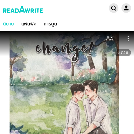
นิยาย
แฟนฟิค
การ์ตูน
6
ตอน