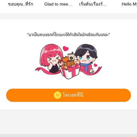
ขอบคุณ..ที่รัก
Glad to meet
เริ่มต้นเรื่องร้าย
Hello M
love.ยินดีที่ได้
ลงท้ายเรื่องรัก
Beloved ที่
รู้จัก...ความรัก
เอารักมาทั
“มาเป็นคนแรกที่โดเนทให้กำลังใจนักเขียนกันเถอะ”
โดเนทที่นี่