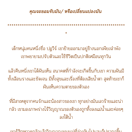
คุณะรับมัน/ หรือเปลี่ยนแมัน
*********************************************************
*
เด็กหนุ่มหนึ่งชื่อ ปฐวีร์ เาย้ายาอยู่ข้างเพียงลำพัง
เาาาปรับตัวแะใช้ชีวิตเป็นติเหมือนทุกวัน
แล้วคืนหนึ่งเาได้ฝันเห็น าที่กำลังะเกิดขึ้นกับเา าฝันมี
ทั้งเลือนาแะชัดเจน มีทั้งสุขแะเรื่องที่ต้องเสียน้ำา สุดท้ายเาก็
ฝันเห็นาาตัวเ
ที่มีสาเหตุารักแะน้องาเา ทุกอย่างมันเร้ายแะน่า
กลัว เางาร่างไร้วิญญาณตัวเถูกทิ้งแม่น้ำแะค่อยๆ
ใต้น้ำ
เารู้สึกหวาดกลัวแล้ววิญญาณแม่ที่ล่วงลับไาก็าขึ้น