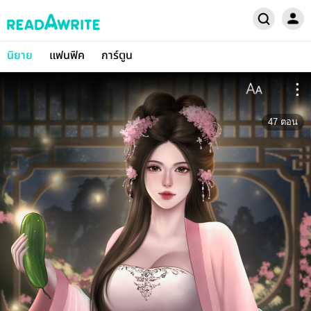
นิยาย
แฟนฟิค
การ์ตูน
47
ตอน