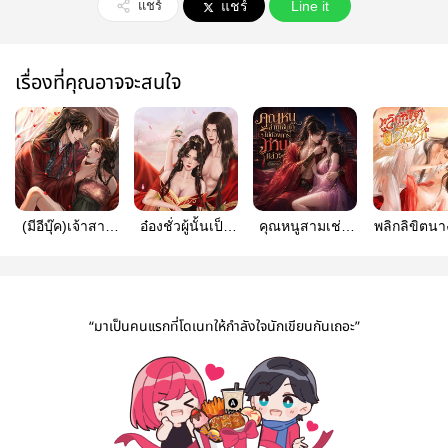
แชร์
แชร์
Line it
เรื่องที่คุณอาจจะสนใจ
(มีอีบุ๊ค)เจ้าสาว
อ๋องชั่วผู้นั้นเป็น
คุณหนูสามเช่น
พลิกลิขิตนา
ของเฉินอ๋องหนี
ทาสรักของข้า (e
ข้าไม่ต้องการ
มาพบรัก | 
วิวาห์ (อ่านฟรีจน
book มาแล้วค่ะ)
ท่านแล้ว
ติดเหรี
จบ)
17/12/6
“มาเป็นคนแรกที่โดเนทให้กำลังใจนักเขียนกันเถอะ”