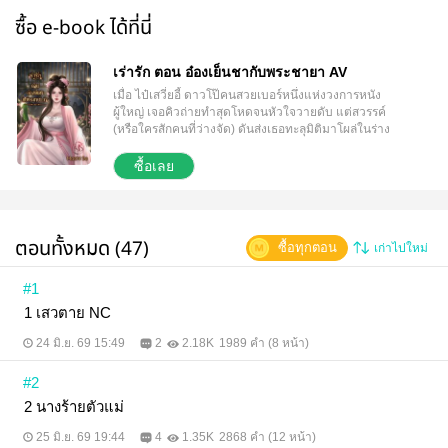
ซื้อ e-book ได้ที่นี่
เร่ารัก ตอน อ๋องเย็นชากับพระชายา AV
เมื่อ ไป๋เสวี่ยอี้ ดาวโป๊คนสวยเบอร์หนึ่งแห่งวงการหนัง
ผู้ใหญ่ เจอคิวถ่ายทำสุดโหดจนหัวใจวายดับ แต่สวรรค์
(หรือใครสักคนที่ว่างจัด) ดันส่งเธอทะลุมิติมาโผล่ในร่าง
จ้าวหลินฮวา พระชายาจอมแสบแห่งแคว้นต้าฮุ่ย หลินฮ
วาตัวจริงเป็น นางร้ายสมองกลวง แต่งหน้าหนาโบกแป้ง
ซื้อเลย
สามกิโล ปากแดง แก้มแดงแปร๊ดเป็นตูดลิง ชอบจิกด่า
ทุบตีบ่าวไพร่จนคนทั้งตำหนักอ๋องสาปส่ง แถมยังเป็น
เมียแต่ง ของ ท่านอ๋องเฉินไป๋หรัน ชายหนุ่มผู้ได้ชื่อว่า
อ๋องน้ำแข็งแห่งต้าฮุ่ย หล่อเหลา เย็นชา ติดลุคสีหน้าเบื่อ
ตอนทั้งหมด (47)
ซื้อทุกตอน
เก่าไปใหม่
โลกทุกสามวิตลอดเวลา ปัญหาคือ…หลินฮวาเพิ่งดื่มยา
พิษประชดผัวจนสิ้นใจ! ไป๋เสวี่ยอี้ จึงตื่นขึ้นมาในร่างที่
ตายแล้วต่อหน้าสามีผู้ตั้งข้อสงสัยทันทีว่า "นี่เจ้าเล่น
#1
ละครเรียกร้องความสนใจรึ? บังอาจ!" จากดาวโป๊ผู้ส
1 เสวตาย NC
ตรองเรื่องการอ้าขาท้ากล้องในโลกดิจิทัลยุคกล้อง 4K
เธอกลายเป็นพระชายาหน้าเขียวอมม่วงในยุคจีนโบราณ
24 มิ.ย. 69 15:49
2
2.18K
1989 คำ (8 หน้า)
สุดคร่ำครึ ตื่นมาเจอความแห้งแล้งกันดาร อีตาอ๋องไม่
เคยแตะเนื้อต้องตัว แถมต้องเอาตัวรอดจากชายารองกับ
#2
อนุที่จ้องจะไล่นางออกไปนอนวัด ข้าขอสลัดคราบนาง
ร้าย! สวมบทบาทสกิลการแอ็กติ้งเรต 18+ อัปเกรดตัวเอง
2 นางร้ายตัวแม่
เป็น พระชายาเวอร์ชัน Director’ s Cut ให้โลกโบราณ
ต้องตะลึง จากกองถ่ายสุดวุ่นสู่ตำหนักสุดป่วน สาวกร้าน
25 มิ.ย. 69 19:44
4
1.35K
2868 คำ (12 หน้า)