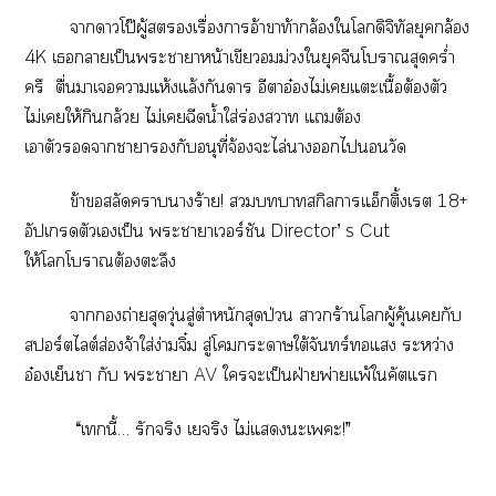
าาโป๊ผู้เรื่องาอ้าาท้ากล้องใโดิจิทัลยุคกล้อง
4K เาเป็นะาาหน้าเขียวม่วงใยุคจีนโาสุดคร่ำ
ครึ ตื่นาเาแห้งแล้งกันดาร อีาอ๋องไม่เแะเนื้อต้องตัว
ไม่เให้กินกล้วย ไม่เฉีดน้ำใส่ร่องา แต้อง
เาตัวาาากับอนุที่จ้องะไล่าไวัด
ข้าสลัดาาร้าย! าสกิาแอ็กติ้งเรต 18+
อัปเกรดตัวเเป็น ะาาเวอร์ชัน Director’ s Cut
ให้โโาต้องตะลึง
าถ่ายสุดวุ่นสู่ตำหนักสุดป่วน าร้านโผู้คุ้นเกับ
สปอร์ตไลต์ส่องจ้าใส่ง่ามจิ๋ม สู่โะาใต้จันทร์แ ระหว่าง
อ๋องเย็นา กับ ะาา AV ใะเป็นฝ่ายพ่ายแพ้ใคัตแ
“เกนี้… รักจริง เจริง ไม่แะเะ!”