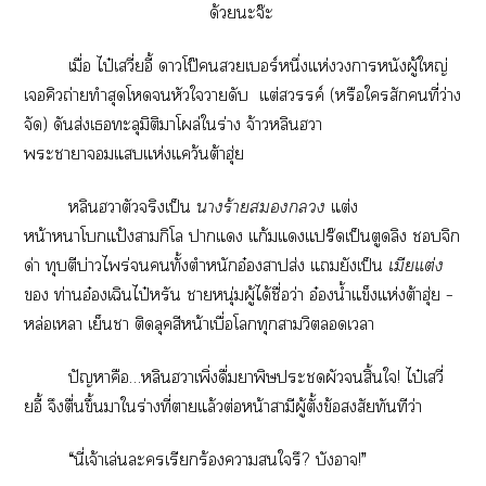
ด้วยะจ๊ะ
เมื่อ ไป๋เวี่ยอี้ าโป๊เบอร์หนึ่งแห่งาหนังผู้ใหญ่
เคิวถ่ายทำสุดโหัวใาดับ แต่สวรรค์ (หรือใสักคนที่ว่าง
จัด) ดันส่งเทะลุมิติาโผล่ใร่าง จ้าวหลินฮา
ะาาแแห่งแคว้นต้าฮุ่ย
หลินฮาตัวจริงเป็น
าร้าย
แต่ง
หน้าาโแป้งากิโล าแ แก้มแแปร๊ดเป็นตูดลิง จิก
ด่า ทุบตีบ่าวไพร่ทั้งตำหนักอ๋องสาปส่ง แยังเป็น
เมียแต่ง
 ท่านอ๋องเฉินไป๋หรัน าหนุ่มผู้ได้ชื่อว่า อ๋องน้ำแข็งแห่งต้าฮุ่ย –
หล่อเหลา เย็นา ติดลุคสีหน้าเบื่อโทุกาวิเา
ปัญหาคือ…หลินฮาเพิ่งดื่มาพิษะผัวสิ้นใ! ไป๋เวี่
ยอี้ จึงตื่นขึ้นาใร่างที่าแล้วต่อหน้าสามีผู้ตั้งข้อสงสัยทันทีว่า
“นี่เจ้าเล่นะเรียกร้องาใรึ? บังา!”