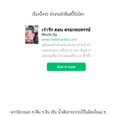
เรื่องนี้คร่ะ ผัวาผัวสี่แต่ปิ๊ยังไ
านิยายเว ๆ ฟิน ๆ อิน เขิน น้ำเดินะาไว้ใอ้อมใแม่ ๆ