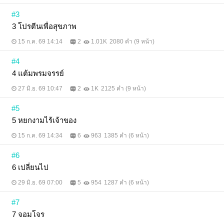
โลกผู้คุ้นเคยกับสปอร์ตไลต์ส่องจ้าใส่ง่ามจิ๋ม สู่โคม
กระดาษใต้จันทร์ทอแสง ระหว่าง อ๋องเย็นชา กับ พระ
#3
ชายา AV ใครจะเป็นฝ่ายพ่ายแพ้ในคัตแรก "เทกนี้… รัก
3 โปรตีนเพื่อสุขภาพ
จริง YESจริง ไม่แสดงนะเพคะ!"
15 ก.ค. 69 14:14
2
1.01K
2080 คำ (9 หน้า)
#4
4 แต้มพรมจรรย์
27 มิ.ย. 69 10:47
2
1K
2125 คำ (9 หน้า)
#5
5 หยกงามไร้เจ้าของ
15 ก.ค. 69 14:34
6
963
1385 คำ (6 หน้า)
#6
6 เปลี่ยนไป
29 มิ.ย. 69 07:00
5
954
1287 คำ (6 หน้า)
#7
7 จอมโจร