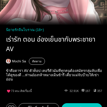
นิยายรักจีนโบราณ (18+)
เร่ารัก ตอน อ๋องเย็นชากับพระชายา
AV
Mochi Sa
ติดตาม
ข้าคือดารา AV ตัวท็อป เคอรี่ตัวมัมที่ทุกคนต้องสมัครกลุ่มลับเพื่อ
ได้ดูของดี ...ท่านอ๋องกล้าหมางเมินข้ารึ เดี๋ยวแม่จับบ๊วบให้เข่า
อ่อน
73
คน เลิฟเรื่องนี้
32.91K
167
357