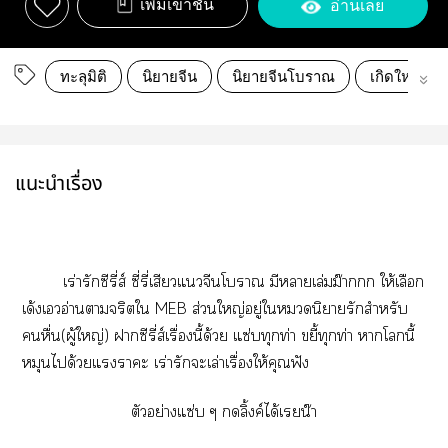
เพิ่มเข้าชั้น
อ่านเลย
ทะลุมิติ
นิยายจีน
นิยายจีนโบราณ
เกิดใหม่
แนะนำเรื่อง
เร่ารักซีรี่ส์ ซี่รี่เสียวแจีนโา มีาเล่มม๊าก ให้เลือก
เด้งเอ่านาจริตใ MEB ส่วนใหญ่อยู่ในิยายรักสำหรับ
คนหื่น(ผู้ใหญ่) าซีรี่ส์เรื่องนี้ด้วย แซ่บทุกท่า ขยี้ทุกท่า าโนี้
หมุนได้วยแาะ เร่ารักะเล่าเรื่องให้คุณฟัง
ตัวอย่างแซ่บ ๆ ลิ้งค์ได้เรยน๊า