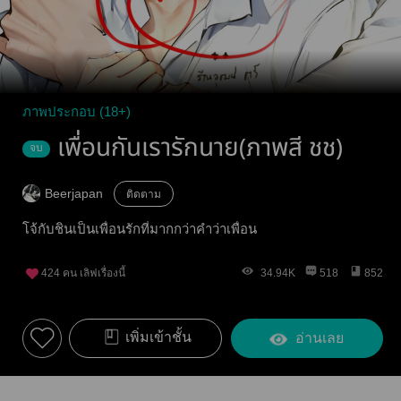
ภาพประกอบ (18+)
เพื่อนกันเรารักนาย(ภาพสี ชช)
จบ
Beerjapan
ติดตาม
โจ้กับชินเป็นเพื่อนรักที่มากกว่าคำว่าเพื่อน
424
คน เลิฟเรื่องนี้
34.94K
518
852
เพิ่มเข้าชั้น
อ่านเลย