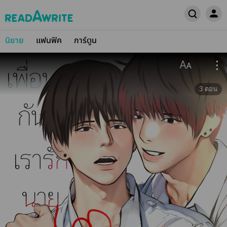
นิยาย
แฟนฟิค
การ์ตูน
3
ตอน