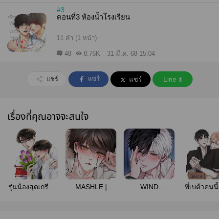
#3
ตอนที่3 ห้องน้ำโรงเรียน
11 คำ (1 หน้า)
48
8.76K
31 มี.ค. 68 15:04
แชร์
แชร์
แชร์
Line it
เรื่องที่คุณอาจจะสนใจ
รุ่นน้องสุดเกรียน
MASHLE |
WIND
พี่เบต้าคนน
กับสารวัตรรุ่นพี่
Allmash
BREAKER FA |
น้องเจ้าจอ
สุดหล่อ | พี่ธรรศ
รวมคู่
น้องไดม่อน