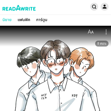
นิยาย
แฟนฟิค
การ์ตูน
8
ตอน