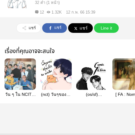
32 คำ (1 หน้า)
12
1.32K
12 ก.พ. 66 15:39
แชร์
แชร์
แชร์
Line it
เรื่องที่คุณอาจจะสนใจ
วัน ๆ ใน NCIT ก็
(nct) วันๆของตุ่ย
(os/sf)
[ FA : Nom
แบบนี้แหละครับ
เร้กกับแงวส้ม -
NCT/WAYV
dream mo
| nct parody
jaedo
comic fiction by
]
jeanasm