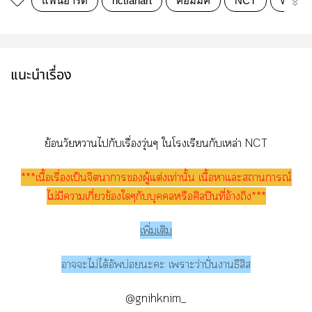
แฟนอาร์ต
nctfanart
คอมมิค
NCT
wayv
แนะนำเรื่อง
ย้อนวัยาไกับเรื่องวุ่นๆ ใโเรียนกับเหล่า NCT
***เนื้อเรื่องเป็นจิตาารผู้แต่งเท่านั้น เนื้อาแะสถานการณ์
ไม่มีาเกี่ยวข้องใๆกับบุคคลหรือศิลปินที่อ้างถึง***
เพิ่มเติม
าะไม่ได้อัพบ่ะะ เาะว่าปั่นาธีสิส
@gnihknim_