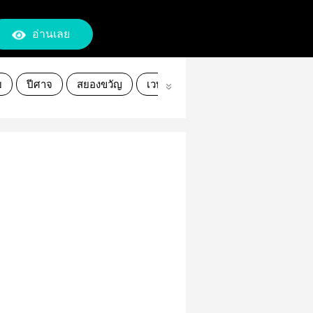
อ่านเลย
บ
ปีศาจ
สยองขวัญ
เวทมนตร์
ผี
นิยายแฟนตาซี