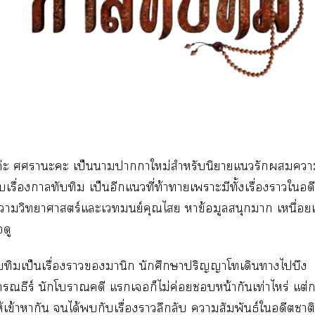
ีค่ะ ศาะะ เป็นาาาใหม่สำหรับนิยายแรักา
รับเรื่องาทับทิม เป็นอีกแที่ท้าาเาะมีทั้งเรื่องาใอด
ีาวิทยาศาสตร์แะเย์คุณไ าข้อมูลสนุกา เหนื่อย
ดู
บทิมเป็นเรื่องามานิก นักศึกษาปริญญาโเดินาไบึง
ธีร์ นักโาคดี แเก็ไม่ค่อยหน้ากันเท่าไหร่ แต่ก
้เข้าหากัน ได้กับเรื่องาลึกลับ าสัมพันธ์ใอดีตาต