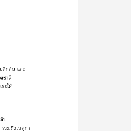
ลึกลับ แะ
ีตาติ
แะใช้
ลับ
ิ ถึงเหตุกา