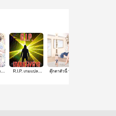
หม
R.I.P. เกมแปลง
ตุ๊กตาตัวนี้ พี่หวง!
พื้นที่(รัก)เฝ้าระว
rr
ตาย
[Hermit Books]
หัวใจ [Sense
Book]