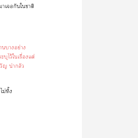
าเกันใาติ
าาอย่าง
ะบุไว้ใเรื่องแต่
วัญ น่ากลัว
ม่ทิ้ง