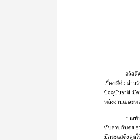
สวัสด
เรื่องผีค่ะ สำห
ปัจจุบันาติ ม
พลังาเะ
าทั
ทับากับ.า
มีะแดึงดูดให