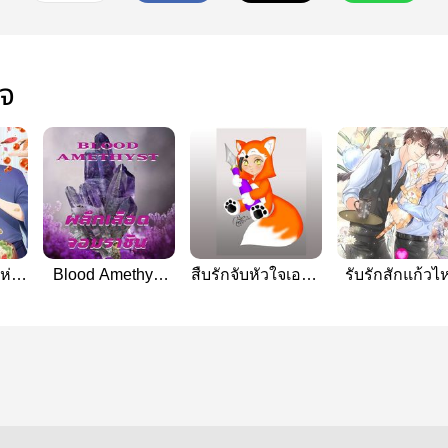
ใจ
ห่อ
Blood Amethyst
สืบรักจับหัวใจเอฟบี
รับรักสักแก้วไ
work
ผลึกเลือดจอม
ไอ
ครับ Sweet Pu
]
ราชัน
[Firework
Publishing]