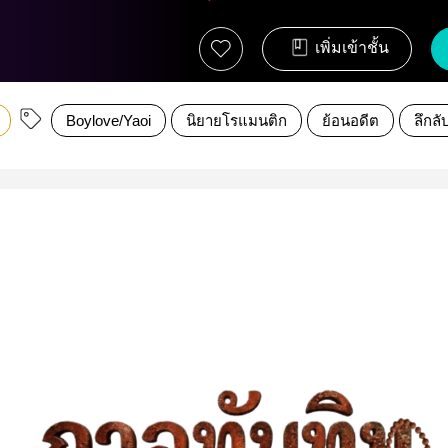
เพิ่มเข้าชั้น
Boylove/Yaoi
นิยายโรแมนติก
ย้อนอดีต
ลึกลั