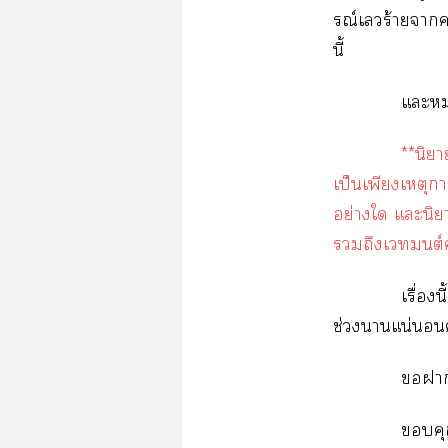
รณ์เร้ายา
นี้
แะหม
**นิยา
เป็นเพียงเหตุการ
อย่างใ แะนิยา
ถึงเมนต์
เรื่อง
ช่วงาแน่นอน
า
ค