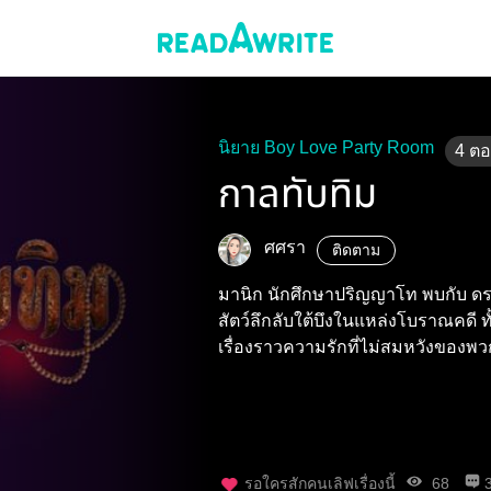
นิยาย Boy Love Party Room
4
ต
กาลทับทิม
ศศรา
ติดตาม
มานิก นักศึกษาปริญญาโท พบกับ ด
สัตว์ลึกลับใต้บึงในแหล่งโบราณคดี
เรื่องราวความรักที่ไม่สมหวังของพ
ราวดี
รอใครสักคนเลิฟเรื่องนี้
68