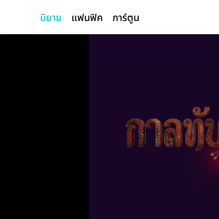
นิยาย
แฟนฟิค
การ์ตูน