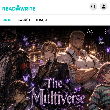
นิยาย
แฟนฟิค
การ์ตูน
5
ตอน