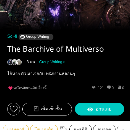
Sci-fi
Group Writing
The Barchive of Multiverso
3 คน
Group Writing
ไอ้ห่า5 ตัว มาเจอกับ พนักงานหลอนๆ
รอใครสักคนเลิฟเรื่องนี้
121
0
0
เพิ่มเข้าชั้น
อ่านเลย
แฟนตาซี
โรแมนติก
ทะลุมิติ
อนาคต
สงค