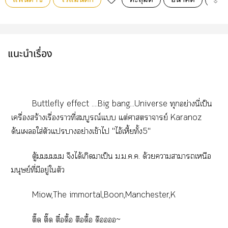
แนะนำเรื่อง
Buttlefly effect ....Big bang...Universe ทุกอย่างนี่เป็น
เครื่องสร้างเรื่องาที่สมบูรณ์แ แต่ศาสตราจารย์ Karanoz
ด้นเใส่ตัวแปราอย่างเข้าไ "ไอ้เหี้ยทั้ง5"
ตู้มมมมมม จึงได้เกิดาเป็น ม.ม.ค.ค. ด้วยาาาเหนือ
มนุษย์ที่มีอยู่ใตัว
Miow,The immortal,Boon,Manchester,K
ตึ๊ด ตึ๊ด ตื๋อดื้อ ตือดื้อ ดืออ~