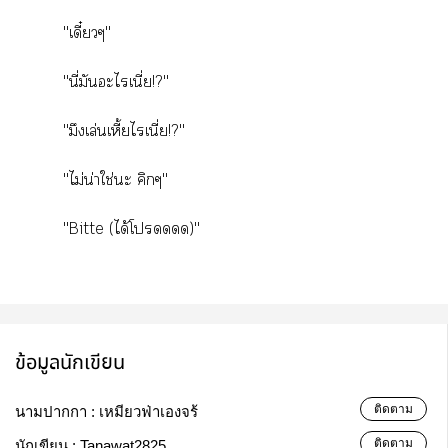
"เดี๋ยวๆ"
"นี่มันะไเนี่ย!?"
"มึงเล่นเหี้ยไเนี่ย!?"
"ไม่น่าใช่ะ คิกๆ"
"Bitte (ได้โดดด)"
ข้อมูลนักเขียน
ติดตาม
นามปากกา :
เหมียวฟ่าเองจร้
ติดตาม
นักเขียน :
Tanawat2825