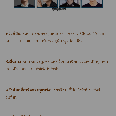
หวังอี้ป๋อ:
คุณาตระกูลหวัง ะา Cloud Media
and Entertainment เข้ม ดุดัน พูดน้อย ซึน
ซ่งจี้หา:
าาตระกูลซ่ง แห่ง อี้หา เรียบเสเท เป็นคุณหนู
เาแต่ใ แต่จริงๆ แล้วใดี ไม่ถือตัว
แก๊งค์บอดี้การ์ดตระกูลหวัง:
เซียวจ้าน อวี๋ปิน วั่งจั่วเฉิง หวังฮ่า
วเวียน