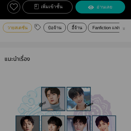
เพิ่มเข้าชั้น
อ่านเลย
วายสเตชั่น
ป๋อจ้าน
อี้จ้าน
Fanfiction แฟนฟิคชั
แนะนำเรื่อง