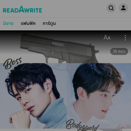
นิยาย
แฟนฟิค
การ์ตูน
38
ตอน