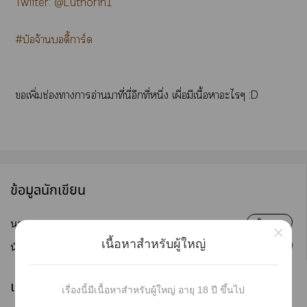
Twiiter: @Luthorin1
#ป๋อจ้านบอดี้การ์ด
เพิ่มช่องาาอ่านมาที่นี่อีกที่หนึ่ง เผื่อมีเนื้อาะไๆ :D
ข้อมูลนักเขียน
ติดตาม
นามปากกา :
Luthorin
×
เนื้อหาสำหรับผู้ใหญ่
ติดตาม
นักเขียน :
Luthorin
เผยแพร่
เรื่องนี้มีเนื้อหาสำหรับผู้ใหญ่ อายุ 18 ปี ขึ้นไป