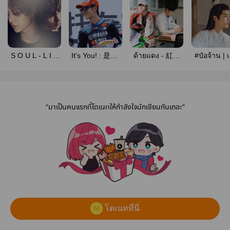
S O U L - L I N
It's You! : 是你!
ด้ายแดง - 紅线
#ป๋อจ้าน | 
K || เชื่อมใจเจ้า
#ป๋อจ้าน
#ป๋อจ้าน (END)
หทัย
ชายน้ำแข็ง
[#ทาสแมวที่รัก]
“มาเป็นคนแรกที่โดเนทให้กำลังใจนักเขียนกันเถอะ”
โดเนทที่นี่