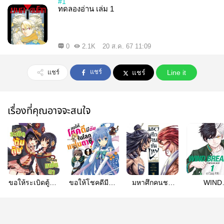
#1
ทดลองอ่าน เล่ม 1
0
2.1K
20 ส.ค. 67 11:09
แชร์
แชร์
แชร์
Line it
เรื่องที่คุณอาจจะสนใจ
ขอให้ระเบิดตู้มตู้
ขอให้โชคดีมีชัย
มหาศึกคนชน
WIND
มในโลก
ในโลกแฟนตาซี
เทพ (ฉบับ
BREAKER เล
แฟนตาซี (ฉบับ
(ฉบับการ์ตูน)
การ์ตูน)
(ฉบับการ์ต
การ์ตูน)