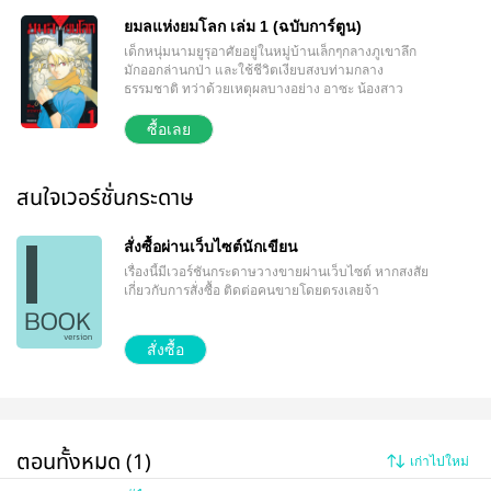
ยมลแห่งยมโลก เล่ม 1 (ฉบับการ์ตูน)
เด็กหนุ่มนามยูรุอาศัยอยู่ในหมู่บ้านเล็กๆกลางภูเขาลึก
มักออกล่านกป่า และใช้ชีวิตเงียบสงบท่ามกลาง
ธรรมชาติ ทว่าด้วยเหตุผลบางอย่าง อาซะ น้องสาว
ฝาแฝดของยูรุกลับต้องคอยทำ ‘หน้าที่’ ในห้องขังที่อยู่ลึก
เข้าไปในหมู่บ้าน ราวกับถูกกักตัวไว้...จนวันหนึ่งหมู่บ้าน
ซื้อเลย
อันสงบสุขเกิดเรื่องประหลาดจากกลุ่มผู้ใช้ ‘ยมล’ อสุรกาย
เหนือธรรมชาติ ทำให้ยูรุค่อยๆรับรู้ถึงความลับที่ซุกซ่อน
ไว้ในหมู่บ้านแห่งนี้ ศึกการต่อสู้เหนือจินตนาการของ
สนใจเวอร์ชั่นกระดาษ
‘ยมล’ อสุรกายสุดแกร่งกำลังเปิดฉากขึ้น!!
สั่งซื้อผ่านเว็บไซต์นักเขียน
เรื่องนี้มีเวอร์ชันกระดาษวางขายผ่านเว็บไซต์
หากสงสัย
เกี่ยวกับการสั่งซื้อ ติดต่อคนขายโดยตรงเลยจ้า
สั่งซื้อ
ตอนทั้งหมด (1)
เก่าไปใหม่