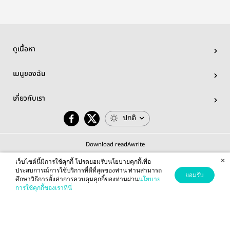
ดูเนื้อหา
เมนูของฉัน
เกี่ยวกับเรา
ปกติ
Download readAwrite
×
เว็บไซต์นี้มีการใช้คุกกี้ โปรดยอมรับนโยบายคุกกี้เพื่อ
ประสบการณ์การใช้บริการที่ดีที่สุดของท่าน ท่านสามารถ
ยอมรับ
ศึกษาวิธีการตั้งค่าการควบคุมคุกกี้ของท่านผ่าน
นโยบาย
© 2026 readAwrite.com by MEB Corporation Public Company Limited
การใช้คุกกี้ของเราที่นี่
This site is protected by reCAPTCHA and the Google
Privacy Policy
and
Terms of Service
apply.