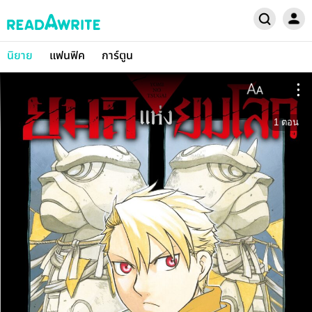
นิยาย
แฟนฟิค
การ์ตูน
1
ตอน