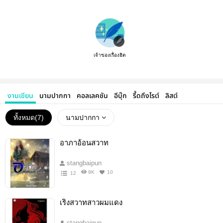
เจ้าของเรื่องฮิต
งานเขียน
นามปากกา
คอลเลคชัน
อีบุ๊ก
รี้ดถึงไรต์
ลิสต์
ทั้งหมด(
7
)
นามปากกา
อาภาอ้อนสวาท
stangbaipun
9K
10
12
เริงสวาทสาวผมแดง
stangbaipun